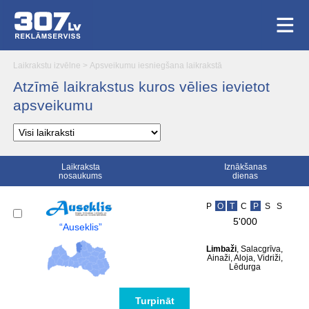
Laikrakstu izvēlne
>
Apsveikumu iesniegšana laikrakstā
Atzīmē laikrakstus kuros vēlies ievietot
apsveikumu
Laikraksta
Iznākšanas
nosaukums
dienas
P
O
T
C
P
S
S
5'000
“Auseklis”
Limbaži
, Salacgrīva,
Ainaži, Aloja, Vidriži,
Lēdurga
Turpināt