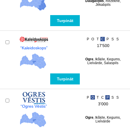
Daugavpils
, Rēzekne,
Jēkabpils
Turpināt
P
O
T
C
P
S
S
17'500
“Kaleidoskops”
Ogre
, Ikšķile, Ķegums,
Lielvārde, Salaspils
Turpināt
P
O
T
C
P
S
S
3'000
“Ogres Vēstis”
Ogre
, Ikšķile, Ķegums,
Lielvārde