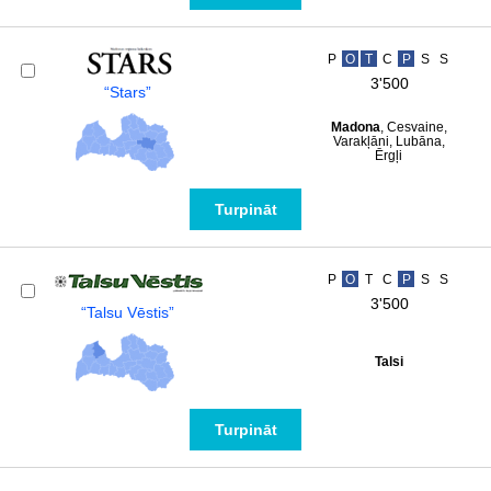
P
O
T
C
P
S
S
3'500
“Stars”
Madona
, Cesvaine,
Varakļāni, Lubāna,
Ērgļi
Turpināt
P
O
T
C
P
S
S
3'500
“Talsu Vēstis”
Talsi
Turpināt