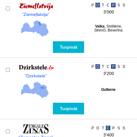
P
O
T
C
P
S
S
3'000
“Ziemeļlatvija”
Valka
, Smiltene,
Strenči, Beverīna
Turpināt
P
O
T
C
P
S
S
3'200
“Dzirkstele”
Gulbene
Turpināt
P
O
T
C
P
S
S
3'400