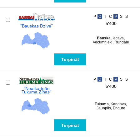
P
O
T
C
P
S
S
5'400
“Bauskas Dzīve”
Bauska
, Iecava,
Vecumnieki, Rundāle
Turpināt
P
O
T
C
P
S
S
5'400
“Neatkarīgās
Tukuma Ziņas”
Tukums
, Kandava,
Jaunpils, Engure
Turpināt