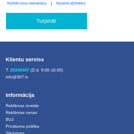
Atzīmēt visus laikrakstus
|
Noņemt atzīmētos
Turpināt
Klientu serviss
T.
20240307
(D.d. 9:00-16:00)
info@307.lv
Informācija
Reklāmas izveide
Reklāmas cenas
BUJ
Privātuma politika
Sīkdatnes