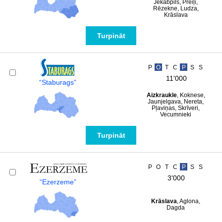
Jēkabpils, Preiļi,
Rēzekne, Ludza,
Krāslava
Turpināt
P
O
T
C
P
S
S
11'000
“Staburags”
Aizkraukle
, Koknese,
Jaunjelgava, Nereta,
Pļaviņas, Skrīveri,
Vecumnieki
Turpināt
P
O
T
C
P
S
S
3'000
“Ezerzeme”
Krāslava
, Aglona,
Dagda