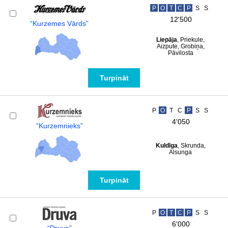
P
O
T
C
P
S
S
12'500
“Kurzemes Vārds”
Liepāja
, Priekule,
Aizpute, Grobiņa,
Pāvilosta
Turpināt
P
O
T
C
P
S
S
4'050
“Kurzemnieks”
Kuldīga
, Skrunda,
Alsunga
Turpināt
P
O
T
C
P
S
S
6'000