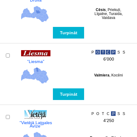
“Druva”
Cēsis
, Priekuļi,
Līgatne, Turaida,
Vaidava
Turpināt
P
O
T
C
P
S
S
6'000
“Liesma”
Valmiera
, Kocēni
Turpināt
P
O
T
C
P
S
S
4'250
“Vietējā Latgales
Avīze”