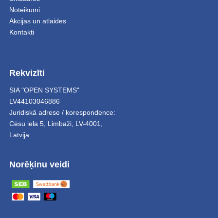
Noteikumi
Akcijas un atlaides
Kontakti
Rekvizīti
SIA "OPEN SYSTEMS"
LV44103046886
Juridiskā adrese / korespondence:
Cēsu iela 5
,
Limbaži
,
LV-4001,
Latvija
Norēķinu veidi