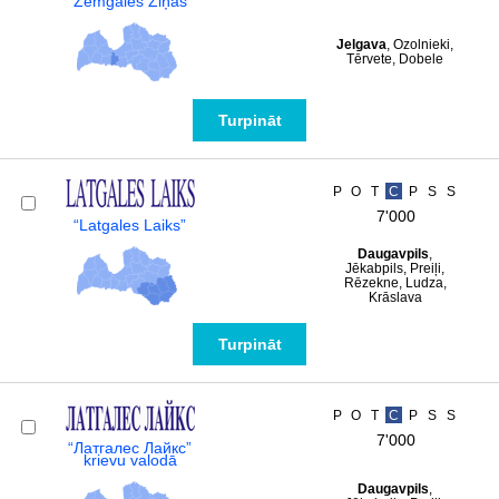
“Zemgales Ziņas”
Jelgava
, Ozolnieki,
Tērvete, Dobele
Turpināt
P
O
T
C
P
S
S
7'000
“Latgales Laiks”
Daugavpils
,
Jēkabpils, Preiļi,
Rēzekne, Ludza,
Krāslava
Turpināt
P
O
T
C
P
S
S
7'000
“Латгалес Лайкс”
krievu valodā
Daugavpils
,