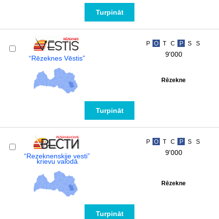
Turpināt
P
O
T
C
P
S
S
9'000
“Rēzeknes Vēstis”
Rēzekne
Turpināt
P
O
T
C
P
S
S
9'000
“Rezeknenskije vesti”
krievu valodā
Rēzekne
Turpināt