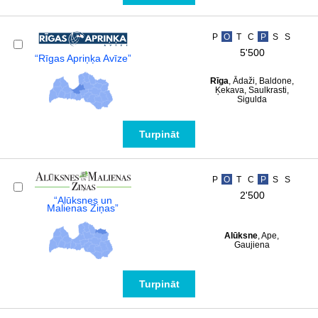
P
O
T
C
P
S
S
5'500
“Rīgas Apriņķa Avīze”
Rīga
, Ādaži, Baldone,
Ķekava, Saulkrasti,
Sigulda
Turpināt
P
O
T
C
P
S
S
2'500
“Alūksnes un
Malienas Ziņas”
Alūksne
, Ape,
Gaujiena
Turpināt