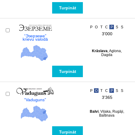
Turpināt
P
O
T
C
P
S
S
3'000
“Эзерземе”
krievu valodā
Krāslava
, Aglona,
Dagda
Turpināt
P
O
T
C
P
S
S
3'365
“Vaduguns”
Balvi
, Viļaka, Rugāji,
Baltinava
Turpināt