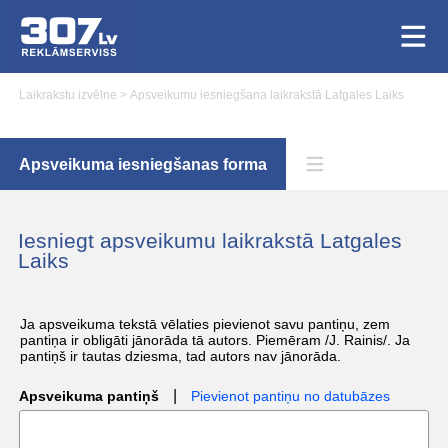
Laikrakstu izvēlne
>
Apsveikumu iesniegšana laikrakstā Latgales Laiks
Apsveikuma iesniegšanas forma
Iesniegt apsveikumu laikrakstā Latgales
Laiks
Ja apsveikuma tekstā vēlaties pievienot savu pantiņu, zem
pantiņa ir obligāti jānorāda tā autors. Piemēram /J. Rainis/. Ja
pantiņš ir tautas dziesma, tad autors nav jānorāda.
|
Apsveikuma pantiņš
Pievienot pantiņu no datubāzes