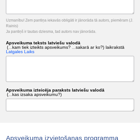
Uzmanību! Zem pantiņa iekavās obligāti ir jānorāda tā autors, piemēram (J.
Rainis)
Ja pantiņš ir tautas dziesma, tad autors nav jānorāda.
Apsveikuma teksts latviešu valodā
(...kam tiek izteikts apsveikums? ...sakarā ar ko?)
laikrakstā
Latgales Laiks
Apsveikuma izteicēja paraksts latviešu valodā
(...kas izsaka apsveikumu?)
Apsveikuma izvietošanas programma