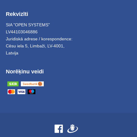
Rekvizīti
SIA "OPEN SYSTEMS"
LV44103046886
Juridiskā adrese / korespondence:
Cēsu iela 5
,
Limbaži
,
LV-4001,
Latvija
Norēķinu veidi