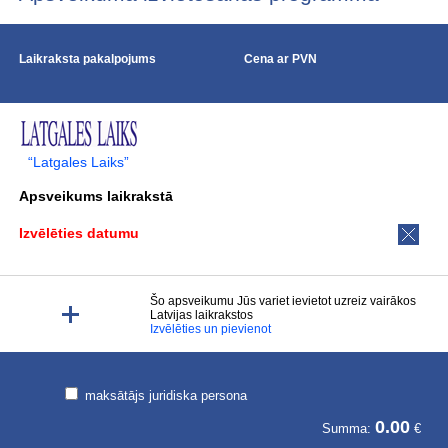
Laikraksta pakalpojums
Cena ar PVN
“Latgales Laiks”
Apsveikums laikrakstā
Izvēlēties datumu
Šo apsveikumu Jūs variet ievietot uzreiz vairākos
Latvijas laikrakstos
Izvēlēties un pievienot
maksātājs juridiska persona
0.00
Summa:
€