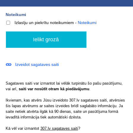
Noteikumi
Izlasīju un piekrītu noteikumiem
-
Noteikumi
Izveidot sagataves saiti
Sagataves saiti var izmantot lai vēlāk turpinātu šo pašu pasūtījumu,
vai arī,
saiti var nosūtīt otram kā piedāvājumu
.
Ikvienam, kas atvērs Jūsu izveidoto 307.lv sagataves saiti, atvērsies
šis lapas atvērums ar saites izveides brīdī saglabāto informāciju. Ja
saite netiek atvērta ilgāk kā 90 dienas, saite un pasūtījuma formā
ievadītā informācija tiek automātiski dzēsta.
Kā vēl var izmantot
307.lv sagataves saiti
?