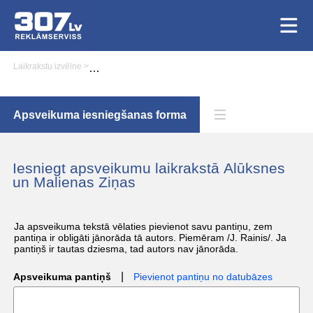
Laikrakstu izvēlne
>
Apsveikumu iesniegšana laikrakstā Alūksnes un Malienas 
Apsveikuma iesniegšanas forma
Iesniegt apsveikumu laikrakstā Alūksnes
un Malienas Ziņas
Ja apsveikuma tekstā vēlaties pievienot savu pantiņu, zem
pantiņa ir obligāti jānorāda tā autors. Piemēram /J. Rainis/. Ja
pantiņš ir tautas dziesma, tad autors nav jānorāda.
|
Apsveikuma pantiņš
Pievienot pantiņu no datubāzes