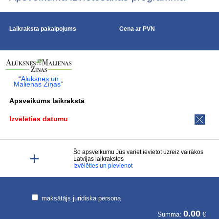
Laikraksta pakalpojums
Cena ar PVN
“Alūksnes un
Malienas Ziņas”
Apsveikums laikrakstā
Izvēlēties datumu
Šo apsveikumu Jūs variet ievietot uzreiz vairākos
Latvijas laikrakstos
Izvēlēties un pievienot
maksātājs juridiska persona
0.00
Summa:
€