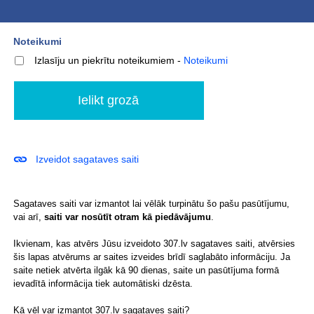
Noteikumi
Izlasīju un piekrītu noteikumiem
-
Noteikumi
Izveidot sagataves saiti
Sagataves saiti var izmantot lai vēlāk turpinātu šo pašu pasūtījumu,
vai arī,
saiti var nosūtīt otram kā piedāvājumu
.
Ikvienam, kas atvērs Jūsu izveidoto 307.lv sagataves saiti, atvērsies
šis lapas atvērums ar saites izveides brīdī saglabāto informāciju. Ja
saite netiek atvērta ilgāk kā 90 dienas, saite un pasūtījuma formā
ievadītā informācija tiek automātiski dzēsta.
Kā vēl var izmantot
307.lv sagataves saiti
?