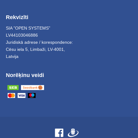
Rekvizīti
SIA "OPEN SYSTEMS"
LV44103046886
Juridiskā adrese / korespondence:
Cēsu iela 5
,
Limbaži
,
LV-4001,
Latvija
Norēķinu veidi