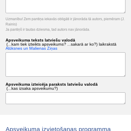
Uzmanību! Zem pantiņa iekavās obligāti ir jānorāda tā autors, piemēram (J.
Rainis)
Ja pantiņš ir tautas dziesma, tad autors nav jānorāda.
Apsveikuma teksts latviešu valodā
(...kam tiek izteikts apsveikums? ...sakarā ar ko?)
laikrakstā
Alūksnes un Malienas Ziņas
Apsveikuma izteicēja paraksts latviešu valodā
(...kas izsaka apsveikumu?)
Apsveikuma izvietošanas programma