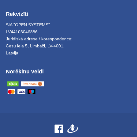
Rekvizīti
SIA "OPEN SYSTEMS"
LV44103046886
Juridiskā adrese / korespondence:
Cēsu iela 5
,
Limbaži
,
LV-4001,
Latvija
Norēķinu veidi