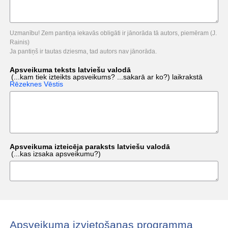
Uzmanību! Zem pantiņa iekavās obligāti ir jānorāda tā autors, piemēram (J.
Rainis)
Ja pantiņš ir tautas dziesma, tad autors nav jānorāda.
Apsveikuma teksts latviešu valodā
(...kam tiek izteikts apsveikums? ...sakarā ar ko?)
laikrakstā
Rēzeknes Vēstis
Apsveikuma izteicēja paraksts latviešu valodā
(...kas izsaka apsveikumu?)
Apsveikuma izvietošanas programma