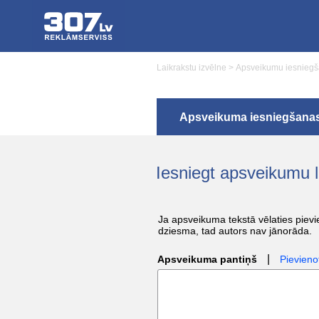
Laikrakstu izvēlne
>
Apsveikumu iesniegša
Apsveikuma iesniegšana
Iesniegt apsveikumu 
Ja apsveikuma tekstā vēlaties pievie
dziesma, tad autors nav jānorāda.
|
Apsveikuma pantiņš
Pievieno