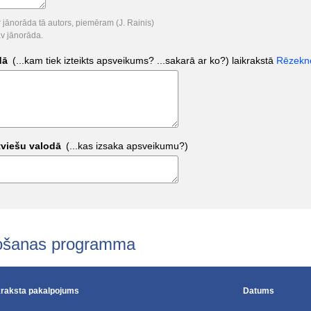
 jānorāda tā autors, piemēram (J. Rainis)
av jānorāda.
odā
(...kam tiek izteikts apsveikums? ...sakarā ar ko?)
laikrakstā
Rēzekne
tviešu valodā
(...kas izsaka apsveikumu?)
tošanas programma
kraksta pakalpojums
Datums