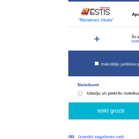
Aps
“Rēzeknes Vēstis”
Šo a
Izvē
maksātājs juridiska 
Noteikumi
Izlasīju un piekrītu notei
Izveidot sagataves saiti