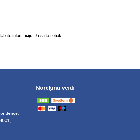
labāto informāciju. Ja saite netiek
Norēķinu veidi
spondence:
4001,