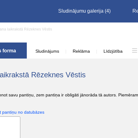
Sludinājumu galerija
(4)
Re
na laikrakstā Rēzeknes Vēstis
s forma
Sludinājums
|
Reklāma
|
Līdzjūtība
laikrakstā Rēzeknes Vēstis
not savu pantiņu, zem pantiņa ir obligāti jānorāda tā autors. Piemēram /
t pantiņu no datubāzes