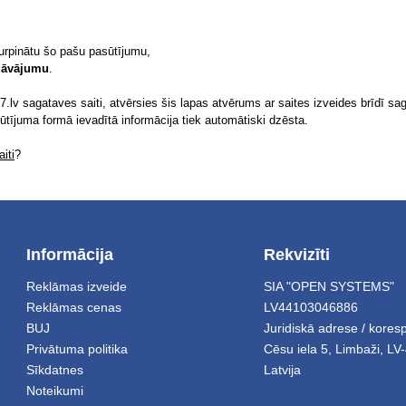
turpinātu šo pašu pasūtījumu,
edāvājumu
.
.lv sagataves saiti, atvērsies šis lapas atvērums ar saites izveides brīdī sag
sūtījuma formā ievadītā informācija tiek automātiski dzēsta.
iti
?
Informācija
Rekvizīti
Reklāmas izveide
SIA "OPEN SYSTEMS"
Reklāmas cenas
LV44103046886
BUJ
Juridiskā adrese / kore
Privātuma politika
Cēsu iela 5
,
Limbaži
,
LV-
Sīkdatnes
Latvija
Noteikumi