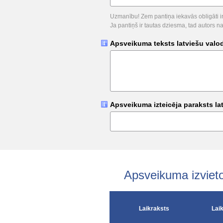
Uzmanību! Zem pantiņa iekavās obligāti ir
Ja pantiņš ir tautas dziesma, tad autors n
Apsveikuma teksts latviešu val
Apsveikuma izteicēja paraksts la
Apsveikuma izvie
Laikraksts
Lai