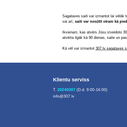
Sagataves saiti var izmantot lai vēlāk 
vai arī,
saiti var nosūtīt otram kā pi
Ikvienam, kas atvērs Jūsu izveidoto 307
atvērta ilgāk kā 90 dienas, saite un pa
Kā vēl var izmantot
307.lv sagataves sa
Klientu serviss
T.
20240307
(D.d. 9:00-16:00)
info@307.lv