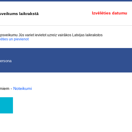
Izvēlēties datumu
veikums laikrakstā
psveikumu Jūs variet ievietot uzreiz vairākos Latvijas laikrakstos
lēties un pievienot
persona
kumiem
-
Noteikumi