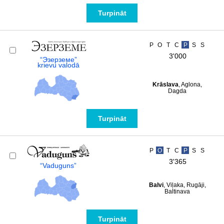
Turpināt
P
O
T
C
P
S
S
3'000
“Эзерземе”
krievu valodā
Krāslava
, Aglona,
Dagda
Turpināt
P
O
T
C
P
S
S
3'365
“Vaduguns”
Balvi
, Viļaka, Rugāji,
Baltinava
Turpināt