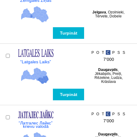
“Zemgales Ziņas”
Jelgava
, Ozolnieki,
Tērvete, Dobele
Turpināt
P
O
T
C
P
S
S
7'000
“Latgales Laiks”
Daugavpils
,
Jēkabpils, Preiļi,
Rēzekne, Ludza,
Krāslava
Turpināt
P
O
T
C
P
S
S
7'000
“Латгалес Лайкс”
krievu valodā
Daugavpils
,