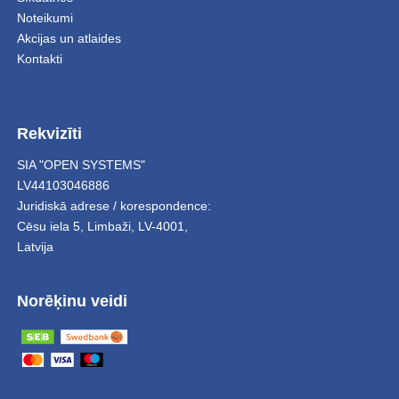
Noteikumi
Akcijas un atlaides
Kontakti
Rekvizīti
SIA "OPEN SYSTEMS"
LV44103046886
Juridiskā adrese / korespondence:
Cēsu iela 5
,
Limbaži
,
LV-4001,
Latvija
Norēķinu veidi