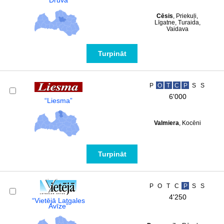
“Druva”
Cēsis
, Priekuļi,
Līgatne, Turaida,
Vaidava
Turpināt
P
O
T
C
P
S
S
6'000
“Liesma”
Valmiera
, Kocēni
Turpināt
P
O
T
C
P
S
S
4'250
“Vietējā Latgales
Avīze”