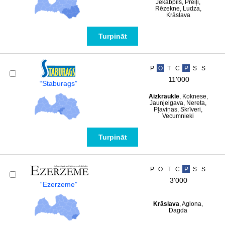
Jēkabpils, Preiļi,
Rēzekne, Ludza,
Krāslava
Turpināt
P
O
T
C
P
S
S
11'000
“Staburags”
Aizkraukle
, Koknese,
Jaunjelgava, Nereta,
Pļaviņas, Skrīveri,
Vecumnieki
Turpināt
P
O
T
C
P
S
S
3'000
“Ezerzeme”
Krāslava
, Aglona,
Dagda