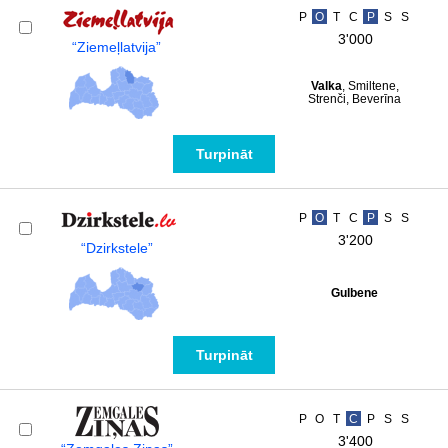
P
O
T
C
P
S
S
3'000
“Ziemeļlatvija”
Valka
, Smiltene,
Strenči, Beverīna
Turpināt
P
O
T
C
P
S
S
3'200
“Dzirkstele”
Gulbene
Turpināt
P
O
T
C
P
S
S
3'400