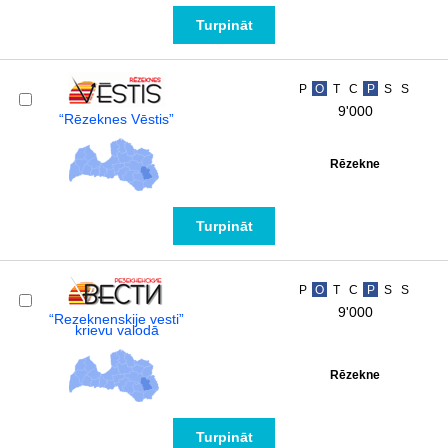
Turpināt
P
O
T
C
P
S
S
9'000
“Rēzeknes Vēstis”
Rēzekne
Turpināt
P
O
T
C
P
S
S
9'000
“Rezeknenskije vesti”
krievu valodā
Rēzekne
Turpināt