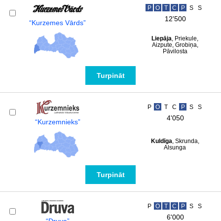
P
O
T
C
P
S
S
12'500
“Kurzemes Vārds”
Liepāja
, Priekule,
Aizpute, Grobiņa,
Pāvilosta
Turpināt
P
O
T
C
P
S
S
4'050
“Kurzemnieks”
Kuldīga
, Skrunda,
Alsunga
Turpināt
P
O
T
C
P
S
S
6'000