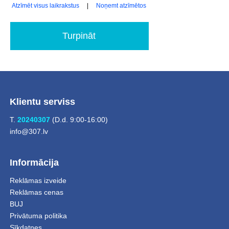
Atzīmēt visus laikrakstus
|
Noņemt atzīmētos
Turpināt
Klientu serviss
T.
20240307
(D.d. 9:00-16:00)
info@307.lv
Informācija
Reklāmas izveide
Reklāmas cenas
BUJ
Privātuma politika
Sīkdatnes