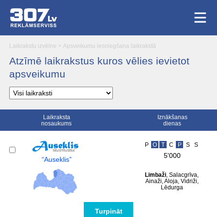
Laikrakstu izvēlne
>
Apsveikumu iesniegšana laikrakstā
Atzīmē laikrakstus kuros vēlies ievietot
apsveikumu
Laikraksta
Iznākšanas
nosaukums
dienas
P
O
T
C
P
S
S
5'000
“Auseklis”
Limbaži
, Salacgrīva,
Ainaži, Aloja, Vidriži,
Lēdurga
Turpināt