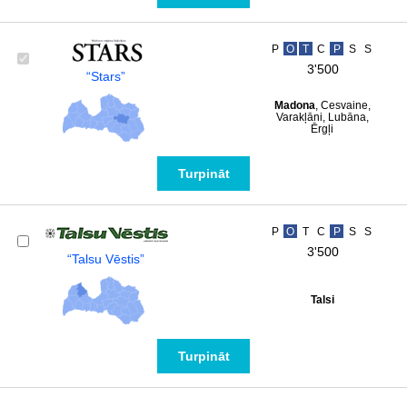
P
O
T
C
P
S
S
3'500
“Stars”
Madona
, Cesvaine,
Varakļāni, Lubāna,
Ērgļi
Turpināt
P
O
T
C
P
S
S
3'500
“Talsu Vēstis”
Talsi
Turpināt