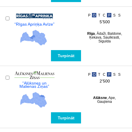
P
O
T
C
P
S
S
5'500
“Rīgas Apriņķa Avīze”
Rīga
, Ādaži, Baldone,
Ķekava, Saulkrasti,
Sigulda
Turpināt
P
O
T
C
P
S
S
2'500
“Alūksnes un
Malienas Ziņas”
Alūksne
, Ape,
Gaujiena
Turpināt