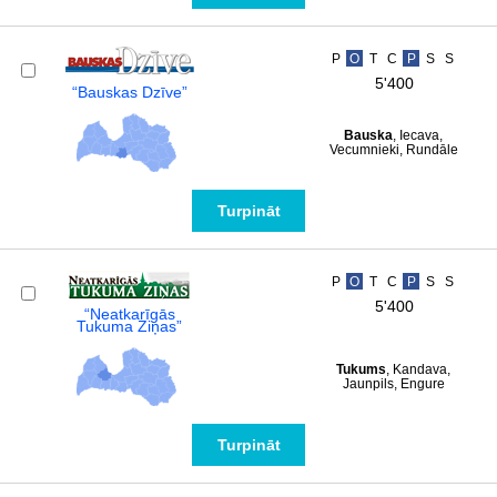
P
O
T
C
P
S
S
5'400
“Bauskas Dzīve”
Bauska
, Iecava,
Vecumnieki, Rundāle
Turpināt
P
O
T
C
P
S
S
5'400
“Neatkarīgās
Tukuma Ziņas”
Tukums
, Kandava,
Jaunpils, Engure
Turpināt