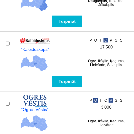
Daugavpils
, Rēzekne,
Jēkabpils
Turpināt
P
O
T
C
P
S
S
17'500
“Kaleidoskops”
Ogre
, Ikšķile, Ķegums,
Lielvārde, Salaspils
Turpināt
P
O
T
C
P
S
S
3'000
“Ogres Vēstis”
Ogre
, Ikšķile, Ķegums,
Lielvārde