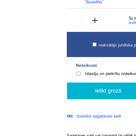
“Auseklis”
Šo l
Izvē
maksātājs juridiska 
Noteikumi
Izlasīju un piekrītu notei
Izveidot sagataves saiti
Sagataves saiti var izmantot lai vēlāk 