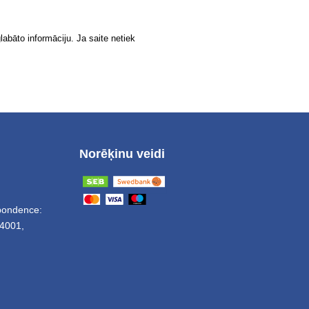
labāto informāciju. Ja saite netiek
Norēķinu veidi
spondence:
4001,