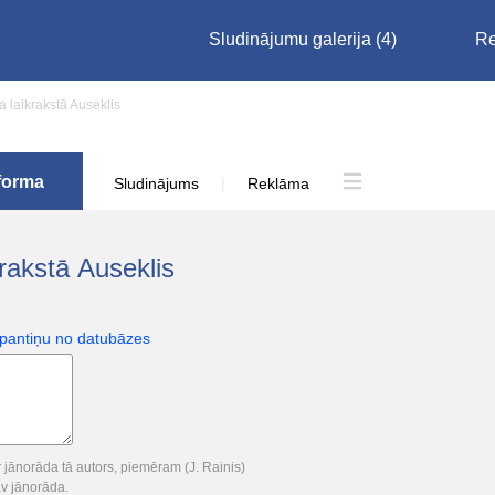
Sludinājumu galerija
(4)
Re
a laikrakstā Auseklis
 forma
Sludinājums
|
Reklāma
krakstā Auseklis
 pantiņu no datubāzes
 jānorāda tā autors, piemēram (J. Rainis)
av jānorāda.