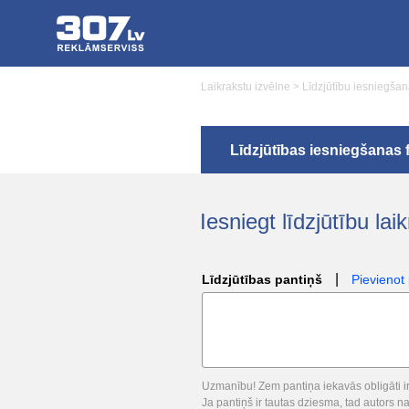
Laikrakstu izvēlne
>
Līdzjūtību iesniegšan
Līdzjūtības iesniegšanas
Iesniegt līdzjūtību lai
|
Līdzjūtības pantiņš
Pievienot
Uzmanību! Zem pantiņa iekavās obligāti ir
Ja pantiņš ir tautas dziesma, tad autors n