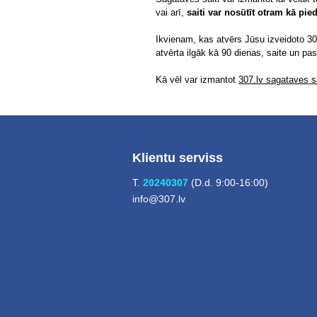
vai arī,
saiti var nosūtīt otram kā pi
Ikvienam, kas atvērs Jūsu izveidoto 307
atvērta ilgāk kā 90 dienas, saite un pa
Kā vēl var izmantot
307.lv sagataves sa
Klientu serviss
T.
20240307
(D.d. 9:00-16:00)
info@307.lv