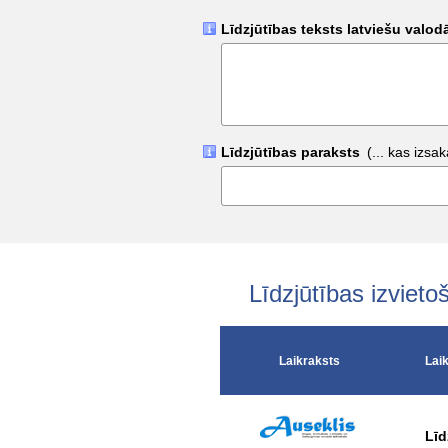
Līdzjūtības teksts latviešu valo
Līdzjūtības paraksts
(... kas izsak
Līdzjūtības izvie
Laikraksts
Lai
Līd