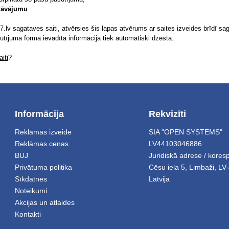
edāvājumu
.
.lv sagataves saiti, atvērsies šis lapas atvērums ar saites izveides brīdī sag
sūtījuma formā ievadītā informācija tiek automātiski dzēsta.
iti
?
Informācija
Rekvizīti
Reklāmas izveide
SIA "OPEN SYSTEMS"
Reklāmas cenas
LV44103046886
BUJ
Juridiskā adrese / kore
Privātuma politika
Cēsu iela 5
,
Limbaži
,
LV-
Sīkdatnes
Latvija
Noteikumi
Akcijas un atlaides
Kontakti