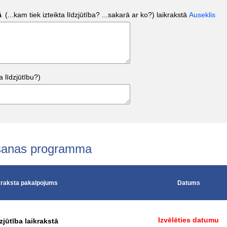
dā
(...kam tiek izteikta līdzjūtība? ...sakarā ar ko?)
laikrakstā
Auseklis
a līdzjūtību?)
tošanas programma
kraksta pakalpojums
Datums
Izvēlēties datumu
zjūtība laikrakstā