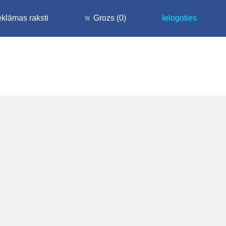
klāmas raksti
Grozs
(0)
Ielogoties