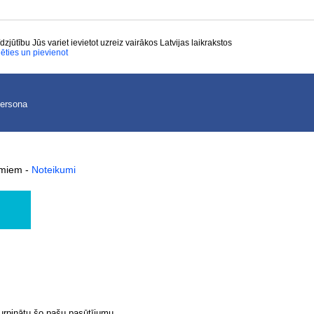
īdzjūtību Jūs variet ievietot uzreiz vairākos Latvijas laikrakstos
lēties un pievienot
persona
kumiem
-
Noteikumi
turpinātu šo pašu pasūtījumu,