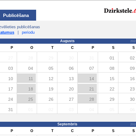
Publicēšana
zvēlieties publicēšanas
datumus
|
periodu
Augusts
202
P
O
T
C
P
S
S
27
28
29
30
31
01
02
03
04
05
06
07
08
09
10
11
12
13
14
15
16
17
18
19
20
21
22
23
24
25
26
27
28
29
30
31
01
02
03
04
05
06
Septembris
202
P
O
T
C
P
S
S