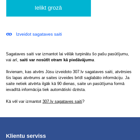
Izveidot sagataves saiti
Sagataves saiti var izmantot lai vēlāk turpinātu šo pašu pasūtījumu,
vai arī,
saiti var nosūtīt otram kā piedāvājumu
.
Ikvienam, kas atvērs Jūsu izveidoto 307.lv sagataves saiti, atvērsies
šis lapas atvērums ar saites izveides brīdī saglabāto informāciju. Ja
saite netiek atvērta ilgāk kā 90 dienas, saite un pasūtījuma formā
ievadītā informācija tiek automātiski dzēsta.
Kā vēl var izmantot
307.lv sagataves saiti
?
Klientu serviss