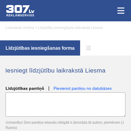
Laikrakstu izvēlne
>
Līdzjūtību iesniegšana laikrakstā Liesma
Līdzjūtības iesniegšanas forma
Iesniegt līdzjūtību laikrakstā Liesma
|
Līdzjūtības pantiņš
Pievienot pantiņu no datubāzes
Uzmanību! Zem pantiņa iekavās obligāti ir jānorāda tā autors, piemēram (J.
Rainis)