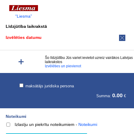
“Liesma”
Līdzjūtība laikrakstā
Izvēlēties datumu
Šo līdzjūtību Jūs variet ievietot uzreiz vairākos Latvijas
laikrakstos
Izvēlēties un pievienot
maksātājs juridiska persona
0.00
Summa:
€
Noteikumi
Izlasīju un piekrītu noteikumiem
-
Noteikumi