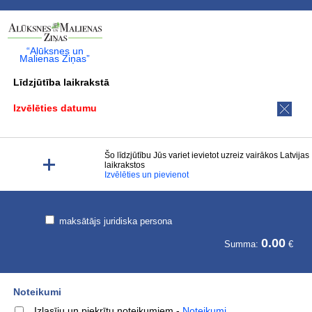
“Alūksnes un
Malienas Ziņas”
Līdzjūtība laikrakstā
Izvēlēties datumu
Šo līdzjūtību Jūs variet ievietot uzreiz vairākos Latvijas
laikrakstos
Izvēlēties un pievienot
maksātājs juridiska persona
0.00
Summa:
€
Noteikumi
Izlasīju un piekrītu noteikumiem
-
Noteikumi