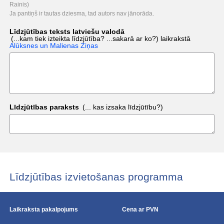
Rainis)
Ja pantiņš ir tautas dziesma, tad autors nav jānorāda.
Līdzjūtības teksts latviešu valodā
(...kam tiek izteikta līdzjūtība? ...sakarā ar ko?)
laikrakstā
Alūksnes un Malienas Ziņas
Līdzjūtības paraksts
(... kas izsaka līdzjūtību?)
Līdzjūtības izvietošanas programma
Laikraksta pakalpojums
Cena ar PVN