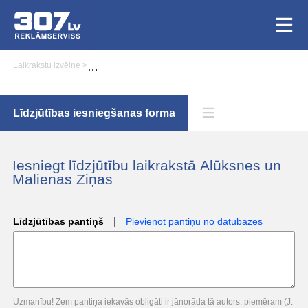
Laikrakstu izvēlne
>
Līdzjūtību iesniegšana laikrakstā Alūksnes un Malienas Zi
Līdzjūtības iesniegšanas forma
Iesniegt līdzjūtību laikrakstā Alūksnes un
Malienas Ziņas
|
Līdzjūtības pantiņš
Pievienot pantiņu no datubāzes
Uzmanību! Zem pantiņa iekavās obligāti ir jānorāda tā autors, piemēram (J.