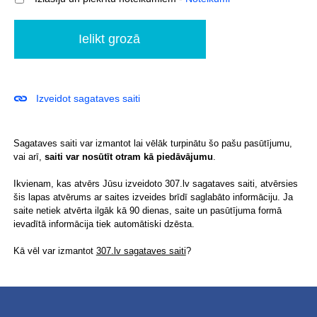
Izveidot sagataves saiti
Sagataves saiti var izmantot lai vēlāk turpinātu šo pašu pasūtījumu,
vai arī,
saiti var nosūtīt otram kā piedāvājumu
.
Ikvienam, kas atvērs Jūsu izveidoto 307.lv sagataves saiti, atvērsies
šis lapas atvērums ar saites izveides brīdī saglabāto informāciju. Ja
saite netiek atvērta ilgāk kā 90 dienas, saite un pasūtījuma formā
ievadītā informācija tiek automātiski dzēsta.
Kā vēl var izmantot
307.lv sagataves saiti
?