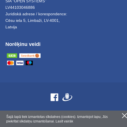
SIA "OPEN SYSTEMS"
LV44103046886
Juridiskā adrese / korespondence:
Cēsu iela 5
,
Limbaži
,
LV-4001,
Latvija
Norēķinu veidi
2007 - 2026 © 307.lv, Open Systems SIA
Šajā lapā tiek izmantotas sīkdatnes (cookies). Izmantojot lapu, Jūs
piekrītat sīkdatņu izmantošanai.
Lasīt vairāk