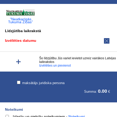
“Neatkarīgās
Tukuma Ziņas”
Līdzjūtība laikrakstā
Izvēlēties datumu
Šo līdzjūtību Jūs variet ievietot uzreiz vairākos Latvijas
laikrakstos
Izvēlēties un pievienot
maksātājs juridiska persona
0.00
Summa:
€
Noteikumi
Izlasīju un piekrītu noteikumiem
-
Noteikumi