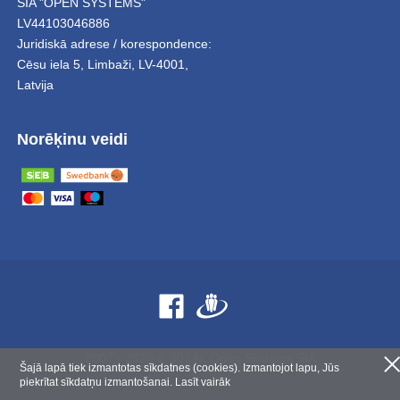
SIA "OPEN SYSTEMS"
LV44103046886
Juridiskā adrese / korespondence:
Cēsu iela 5
,
Limbaži
,
LV-4001,
Latvija
Norēķinu veidi
2007 - 2026 © 307.lv, Open Systems SIA
Šajā lapā tiek izmantotas sīkdatnes (cookies). Izmantojot lapu, Jūs
piekrītat sīkdatņu izmantošanai.
Lasīt vairāk