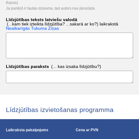
Rainis)
Ja pantiņš ir tautas dziesma, tad autors nav jānorāda.
Līdzjūtības teksts latviešu valodā
(...kam tiek izteikta līdzjūtība? ...sakarā ar ko?)
laikrakstā
Neatkarīgās Tukuma Ziņas
Līdzjūtības paraksts
(... kas izsaka līdzjūtību?)
Līdzjūtības izvietošanas programma
Laikraksta pakalpojums
Cena ar PVN