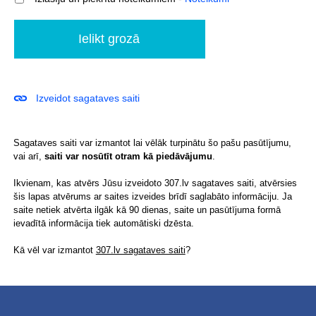
Izveidot sagataves saiti
Sagataves saiti var izmantot lai vēlāk turpinātu šo pašu pasūtījumu,
vai arī,
saiti var nosūtīt otram kā piedāvājumu
.
Ikvienam, kas atvērs Jūsu izveidoto 307.lv sagataves saiti, atvērsies
šis lapas atvērums ar saites izveides brīdī saglabāto informāciju. Ja
saite netiek atvērta ilgāk kā 90 dienas, saite un pasūtījuma formā
ievadītā informācija tiek automātiski dzēsta.
Kā vēl var izmantot
307.lv sagataves saiti
?