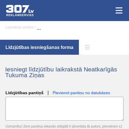
Laikrakstu izvēlne
>
Līdzjūtību iesniegšana laikrakstā Neatkarīgās Tukuma Ziņ
Līdzjūtības iesniegšanas forma
Iesniegt līdzjūtību laikrakstā Neatkarīgās
Tukuma Ziņas
|
Līdzjūtības pantiņš
Pievienot pantiņu no datubāzes
Uzmanību! Zem pantiņa iekavās obligāti ir jānorāda tā autors, piemēram (J.