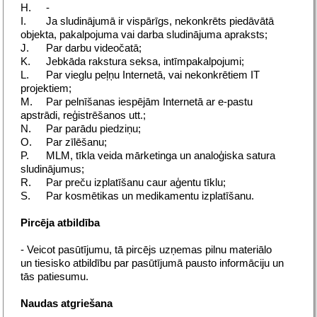
H.
-
I.
Ja sludinājumā ir vispārīgs, nekonkrēts piedāvātā
objekta, pakalpojuma vai darba sludinājuma apraksts;
J.
Par darbu videočatā;
K.
Jebkāda rakstura seksa, intīmpakalpojumi;
L.
Par vieglu peļņu Internetā, vai nekonkrētiem IT
projektiem;
M.
Par pelnīšanas iespējām Internetā ar e-pastu
apstrādi, reģistrēšanos utt.;
N.
Par parādu piedziņu;
O.
Par zīlēšanu;
P.
MLM, tīkla veida mārketinga un analoģiska satura
sludinājumus;
R.
Par preču izplatīšanu caur aģentu tīklu;
S.
Par kosmētikas un medikamentu izplatīšanu.
Pircēja atbildība
- Veicot pasūtījumu, tā pircējs uzņemas pilnu materiālo
un tiesisko atbildību par pasūtījumā pausto informāciju un
tās patiesumu.
Naudas atgriešana