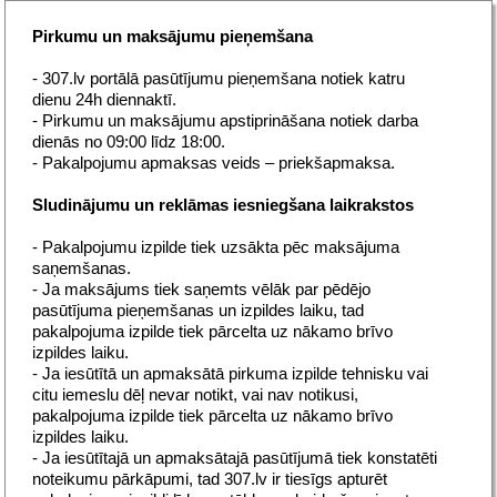
Pirkumu un maksājumu pieņemšana
- 307.lv portālā pasūtījumu pieņemšana notiek katru
dienu 24h diennaktī.
- Pirkumu un maksājumu apstiprināšana notiek darba
dienās no 09:00 līdz 18:00.
- Pakalpojumu apmaksas veids – priekšapmaksa.
Sludinājumu un reklāmas iesniegšana laikrakstos
- Pakalpojumu izpilde tiek uzsākta pēc maksājuma
saņemšanas.
- Ja maksājums tiek saņemts vēlāk par pēdējo
pasūtījuma pieņemšanas un izpildes laiku, tad
pakalpojuma izpilde tiek pārcelta uz nākamo brīvo
izpildes laiku.
- Ja iesūtītā un apmaksātā pirkuma izpilde tehnisku vai
citu iemeslu dēļ nevar notikt, vai nav notikusi,
pakalpojuma izpilde tiek pārcelta uz nākamo brīvo
izpildes laiku.
- Ja iesūtītajā un apmaksātajā pasūtījumā tiek konstatēti
noteikumu pārkāpumi, tad 307.lv ir tiesīgs apturēt