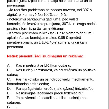
pakalpojuma izpildi līdz apstākļu noskaidrošanai un to
novēršanai.
- Ja radušās problēmas neizdodas novērst, tad 307.lv
atgriež pirkuma vērību 100% apmērā.
- noteikumu pārkāpumu gadījumā, pēc valsts
kontrolējošo iestāžu pieprasījuma, 307.lv ir tiesīgs nodot
pircēja informāciju tās izmeklēšanai.
- Katram pirkumam laikrakstā 307.lv piemēro darījumu
apkalpošanas komisijas maksu 0,95 € apmērā
privātpersonām, un 1,10-1,45 € apmērā juridiskām
personām.
Netiek pieņemti šādi sludinājumi un reklāma:
A.
Kas ir pretrunā ar LR likumdošanu;
B.
Kas ir cieņu aizskaroši, kā arī reliģiska un politiska
satura;
C.
Par narkotisko un psihotropo vielu, medikamentu,
kontrabandas tirdzniecību;
D.
Par sprāgstvielu, ieroču (t.sk. gāzes) tirdzniecību;
E.
Nelikumīgas izcelsmes preču tirdzniecību;
F.
Ja pievienotie fotoattēli neatbilst sludinājuma
saturam;
G.
-