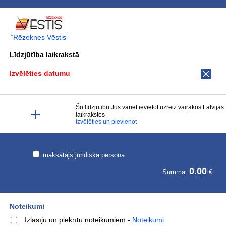
“Rēzeknes Vēstis”
Līdzjūtība laikrakstā
Izvēlēties datumu
Šo līdzjūtību Jūs variet ievietot uzreiz vairākos Latvijas
laikrakstos
Izvēlēties un pievienot
maksātājs juridiska persona
0.00
Summa:
€
Noteikumi
Izlasīju un piekrītu noteikumiem
-
Noteikumi