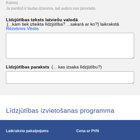
Rainis)
Ja pantiņš ir tautas dziesma, tad autors nav jānorāda.
Līdzjūtības teksts latviešu valodā
(...kam tiek izteikta līdzjūtība? ...sakarā ar ko?)
laikrakstā
Rēzeknes Vēstis
Līdzjūtības paraksts
(... kas izsaka līdzjūtību?)
Līdzjūtības izvietošanas programma
Laikraksta pakalpojums
Cena ar PVN