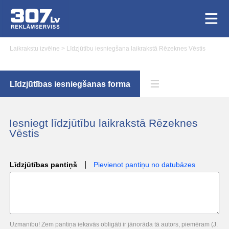
Laikrakstu izvēlne
>
Līdzjūtību iesniegšana laikrakstā Rēzeknes Vēstis
Līdzjūtības iesniegšanas forma
Iesniegt līdzjūtību laikrakstā Rēzeknes
Vēstis
|
Līdzjūtības pantiņš
Pievienot pantiņu no datubāzes
Uzmanību! Zem pantiņa iekavās obligāti ir jānorāda tā autors, piemēram (J.