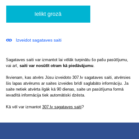
Izveidot sagataves saiti
Sagataves saiti var izmantot lai vēlāk turpinātu šo pašu pasūtījumu,
vai arī,
saiti var nosūtīt otram kā piedāvājumu
.
Ikvienam, kas atvērs Jūsu izveidoto 307.lv sagataves saiti, atvērsies
šis lapas atvērums ar saites izveides brīdī saglabāto informāciju. Ja
saite netiek atvērta ilgāk kā 90 dienas, saite un pasūtījuma formā
ievadītā informācija tiek automātiski dzēsta.
Kā vēl var izmantot
307.lv sagataves saiti
?