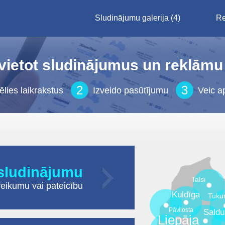
Sludinājumu galerija
(4)
Re
evietot sludinājumus un reklāmu 
2
3
ēlies laikrakstus
Izveido pasūtījumu
Veic a
 sludinājumu
Talsi
veikumu
vai
pateicību
Kuldīga
Tuku
Pāvilosta
Saldu
Liepāja