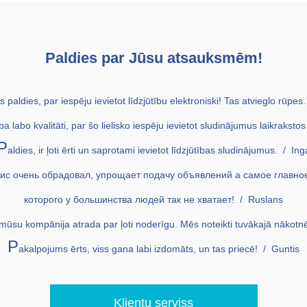
Paldies par Jūsu atsauksmēm!
s paldies, par iespēju ievietot līdzjūtību elektroniski! Tas atvieglo rūpes.
a labo kvalitāti, par šo lielisko iespēju ievietot sludinājumus laikraksto
P
aldies, ir ļoti ērti un saprotami ievietot līdzjūtības sludinājumus. / Ing
ис очень обрадовал, упрощает подачу объявлений а самое главно
которого у большинства людей так не хватает! / Ruslans
ūsu kompānija atrada par ļoti noderīgu. Mēs noteikti tuvākajā nākotnē
P
akalpojums ērts, viss gana labi izdomāts, un tas priecē! / Guntis
Klientu serviss