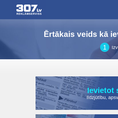
Ērtākais veids kā i
1
Izv
Ievietot
līdzjūtību
,
aps