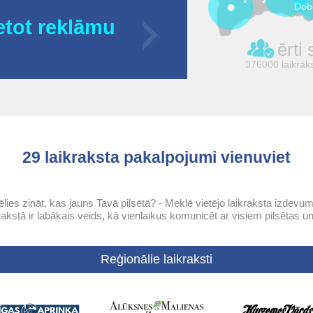
Dob
etot reklāmu
ērti
376000 laikrakst
29 laikraksta pakalpojumi vienuviet
ēlies zināt, kas jauns Tavā pilsētā? - Meklē vietējo laikraksta izdevum
krakstā ir labākais veids, kā vienlaikus komunicēt ar visiem pilsētas 
Reģionālie laikraksti