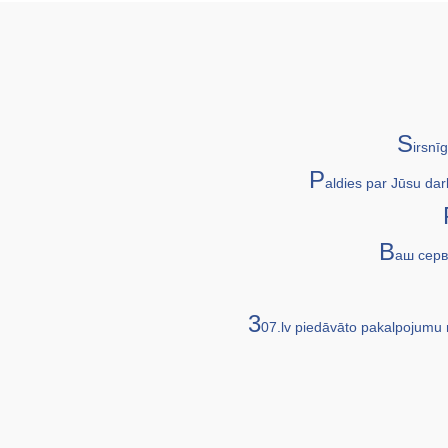
S
irsnīg
P
aldies par Jūsu darb
В
аш серв
3
07.lv piedāvāto pakalpojumu m