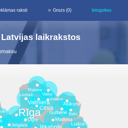
klāmas raksti
Grozs
(0)
Ielogoties
Latvijas laikrakstos
pmaksu
Rūjiena
Valka
Limbaži
Smiltene
Valmiera
Alūksne
Cēsis
Rīga
ms
Gulbene
Balvi
Madona
Ogre
s
Ludza
Jelgava
Jēkabpils