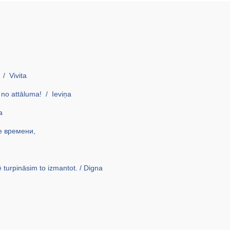
 / Vivita
s no attāluma! / Ieviņa
a
е времени,
 turpināsim to izmantot. / Digna