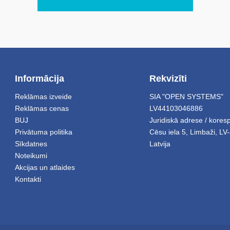
Informācija
Rekvizīti
Reklāmas izveide
SIA "OPEN SYSTEMS"
Reklāmas cenas
LV44103046886
BUJ
Juridiskā adrese / kore
Privātuma politika
Cēsu iela 5
,
Limbaži
,
LV-
Sīkdatnes
Latvija
Noteikumi
Akcijas un atlaides
Kontakti