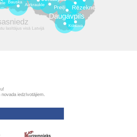
Bauska
ele
Aizkraukle
Rēzekne
Preiļi
Daugavpils
 sasniedz
Krāslava
u lasītājus visā Latvijā
u!
un novada iedzīvotājiem.