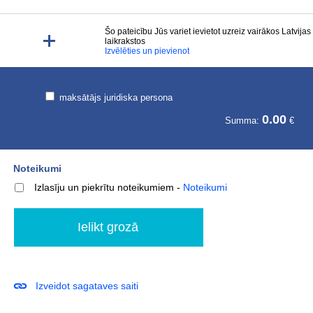
Šo pateicību Jūs variet ievietot uzreiz vairākos Latvijas
laikrakstos
Izvēlēties un pievienot
maksātājs juridiska persona
0.00
Summa:
€
Noteikumi
Izlasīju un piekrītu noteikumiem
-
Noteikumi
Izveidot sagataves saiti