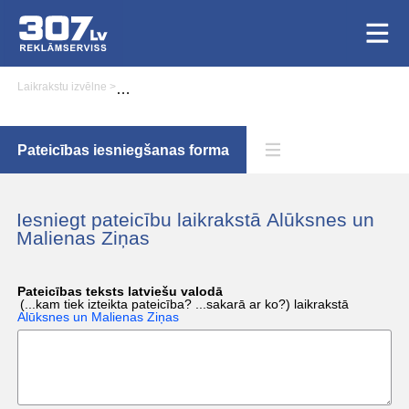
Laikrakstu izvēlne
>
Pateicību iesniegšana laikrakstā Alūksnes un Malienas Zi
Pateicības iesniegšanas forma
Iesniegt pateicību laikrakstā Alūksnes un
Malienas Ziņas
Pateicības teksts latviešu valodā
(...kam tiek izteikta pateicība? ...sakarā ar ko?)
laikrakstā
Alūksnes un Malienas Ziņas