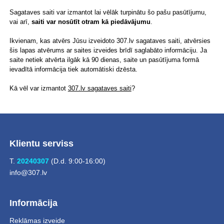
Sagataves saiti var izmantot lai vēlāk turpinātu šo pašu pasūtījumu,
vai arī,
saiti var nosūtīt otram kā piedāvājumu
.
Ikvienam, kas atvērs Jūsu izveidoto 307.lv sagataves saiti, atvērsies
šis lapas atvērums ar saites izveides brīdī saglabāto informāciju. Ja
saite netiek atvērta ilgāk kā 90 dienas, saite un pasūtījuma formā
ievadītā informācija tiek automātiski dzēsta.
Kā vēl var izmantot
307.lv sagataves saiti
?
Klientu serviss
T.
20240307
(D.d. 9:00-16:00)
info@307.lv
Informācija
Reklāmas izveide