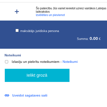
Šo pateicību Jūs variet ievietot uzreiz vairākos Latvijas
laikrakstos
Izvēlēties un pievienot
maksātājs juridiska persona
0.00
Summa:
€
Noteikumi
Izlasīju un piekrītu noteikumiem
-
Noteikumi
Izveidot sagataves saiti