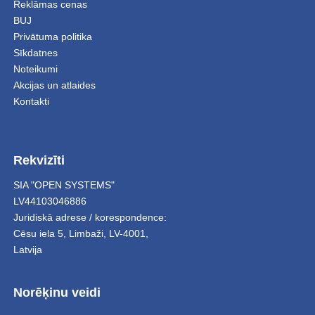
Reklāmas cenas
BUJ
Privātuma politika
Sīkdatnes
Noteikumi
Akcijas un atlaides
Kontakti
Rekvizīti
SIA "OPEN SYSTEMS"
LV44103046886
Juridiskā adrese / korespondence:
Cēsu iela 5
,
Limbaži
,
LV-4001,
Latvija
Norēķinu veidi