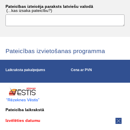
Pateicības izteicēja paraksts latviešu valodā
(...kas izsaka pateicību?)
Pateicības izvietošanas programma
Laikraksta pakalpojums
Cena ar PVN
“Rēzeknes Vēstis”
Pateicība laikrakstā
Izvēlēties datumu