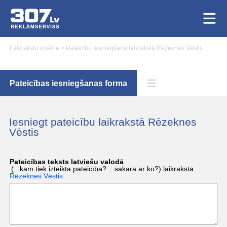
Laikrakstu izvēlne
>
Pateicību iesniegšana laikrakstā Rēzeknes Vēstis
Pateicības iesniegšanas forma
Iesniegt pateicību laikrakstā Rēzeknes
Vēstis
Pateicības teksts latviešu valodā
(...kam tiek izteikta pateicība? ...sakarā ar ko?)
laikrakstā
Rēzeknes Vēstis