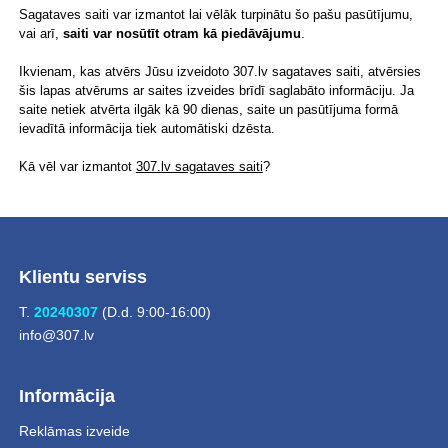
Sagataves saiti var izmantot lai vēlāk turpinātu šo pašu pasūtījumu,
vai arī,
saiti var nosūtīt otram kā piedāvājumu
.
Ikvienam, kas atvērs Jūsu izveidoto 307.lv sagataves saiti, atvērsies
šis lapas atvērums ar saites izveides brīdī saglabāto informāciju. Ja
saite netiek atvērta ilgāk kā 90 dienas, saite un pasūtījuma formā
ievadītā informācija tiek automātiski dzēsta.
Kā vēl var izmantot
307.lv sagataves saiti
?
Klientu serviss
T.
20240307
(D.d. 9:00-16:00)
info@307.lv
Informācija
Reklāmas izveide