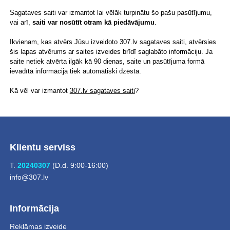
Sagataves saiti var izmantot lai vēlāk turpinātu šo pašu pasūtījumu,
vai arī,
saiti var nosūtīt otram kā piedāvājumu
.
Ikvienam, kas atvērs Jūsu izveidoto 307.lv sagataves saiti, atvērsies
šis lapas atvērums ar saites izveides brīdī saglabāto informāciju. Ja
saite netiek atvērta ilgāk kā 90 dienas, saite un pasūtījuma formā
ievadītā informācija tiek automātiski dzēsta.
Kā vēl var izmantot
307.lv sagataves saiti
?
Klientu serviss
T.
20240307
(D.d. 9:00-16:00)
info@307.lv
Informācija
Reklāmas izveide