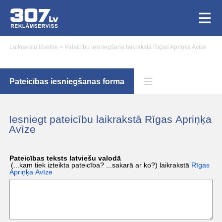
Laikrakstu izvēlne
>
Pateicību iesniegšana laikrakstā Rīgas Apriņķa Avīze
Pateicības iesniegšanas forma
Iesniegt pateicību laikrakstā Rīgas Apriņķa
Avīze
Pateicības teksts latviešu valodā
(...kam tiek izteikta pateicība? ...sakarā ar ko?)
laikrakstā
Rīgas
Apriņķa Avīze