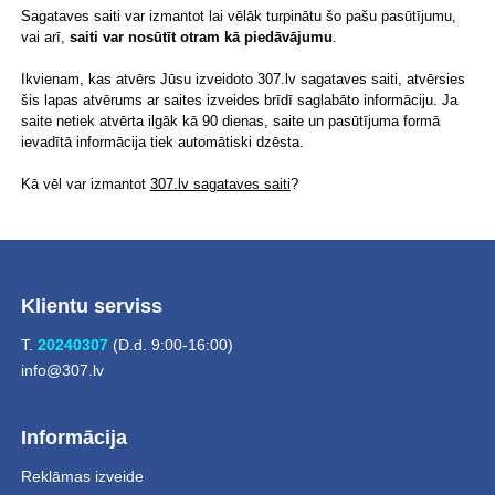
Sagataves saiti var izmantot lai vēlāk turpinātu šo pašu pasūtījumu,
vai arī,
saiti var nosūtīt otram kā piedāvājumu
.
Ikvienam, kas atvērs Jūsu izveidoto 307.lv sagataves saiti, atvērsies
šis lapas atvērums ar saites izveides brīdī saglabāto informāciju. Ja
saite netiek atvērta ilgāk kā 90 dienas, saite un pasūtījuma formā
ievadītā informācija tiek automātiski dzēsta.
Kā vēl var izmantot
307.lv sagataves saiti
?
Klientu serviss
T.
20240307
(D.d. 9:00-16:00)
info@307.lv
Informācija
Reklāmas izveide