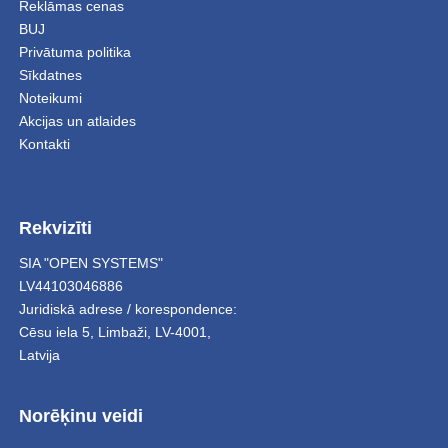
Reklāmas cenas
BUJ
Privātuma politika
Sīkdatnes
Noteikumi
Akcijas un atlaides
Kontakti
Rekvizīti
SIA "OPEN SYSTEMS"
LV44103046886
Juridiskā adrese / korespondence:
Cēsu iela 5
,
Limbaži
,
LV-4001,
Latvija
Norēķinu veidi