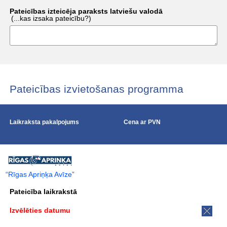
Pateicības izteicēja paraksts latviešu valodā
(...kas izsaka pateicību?)
Pateicības izvietošanas programma
Laikraksta pakalpojums
Cena ar PVN
“Rīgas Apriņķa Avīze”
Pateicība laikrakstā
Izvēlēties datumu