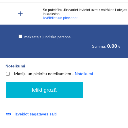
Šo pateicību Jūs variet ievietot uzreiz vairākos Latvijas
laikrakstos
Izvēlēties un pievienot
maksātājs juridiska persona
0.00
Summa:
€
Noteikumi
Izlasīju un piekrītu noteikumiem
-
Noteikumi
Izveidot sagataves saiti