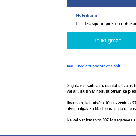
Noteikumi
Izlasīju un piekrītu notei
Izveidot sagataves saiti
Sagataves saiti var izmantot lai vēlāk 
vai arī,
saiti var nosūtīt otram kā pi
Ikvienam, kas atvērs Jūsu izveidoto 307
atvērta ilgāk kā 90 dienas, saite un pa
Kā vēl var izmantot
307.lv sagataves sa