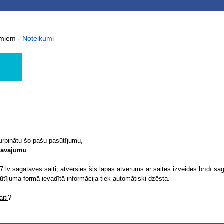
kumiem
-
Noteikumi
turpinātu šo pašu pasūtījumu,
edāvājumu
.
.lv sagataves saiti, atvērsies šis lapas atvērums ar saites izveides brīdī sag
sūtījuma formā ievadītā informācija tiek automātiski dzēsta.
iti
?