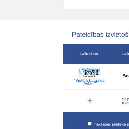
Pateicības izviet
Laikraksts
Lai
Pat
“Vietējā Latgales
Avīze”
Šo p
Izvē
maksātājs juridiska 