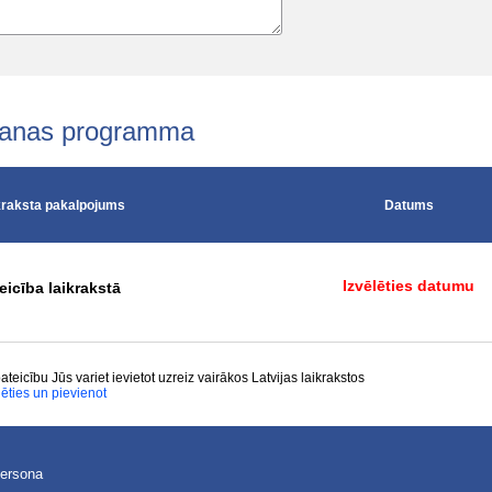
ošanas programma
kraksta pakalpojums
Datums
Izvēlēties datumu
eicība laikrakstā
ateicību Jūs variet ievietot uzreiz vairākos Latvijas laikrakstos
lēties un pievienot
persona