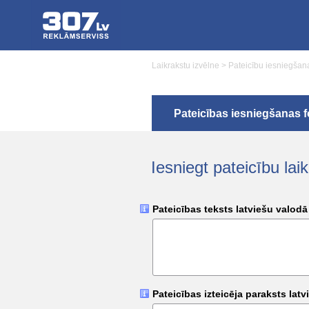
Laikrakstu izvēlne
>
Pateicību iesniegšana
Pateicības iesniegšanas 
Iesniegt pateicību lai
Pateicības teksts latviešu valod
Pateicības izteicēja paraksts lat