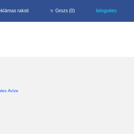
klāmas raksti
Grozs
(0)
Ielogoties
ales Avīze