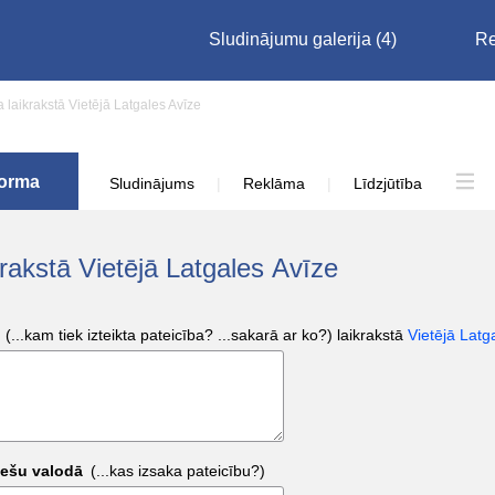
Sludinājumu galerija
(4)
Re
 laikrakstā Vietējā Latgales Avīze
forma
Sludinājums
|
Reklāma
|
Līdzjūtība
krakstā Vietējā Latgales Avīze
ā
(...kam tiek izteikta pateicība? ...sakarā ar ko?)
laikrakstā
Vietējā Latg
viešu valodā
(...kas izsaka pateicību?)