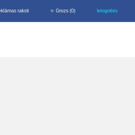
klāmas raksti
Grozs
(0)
Ielogoties