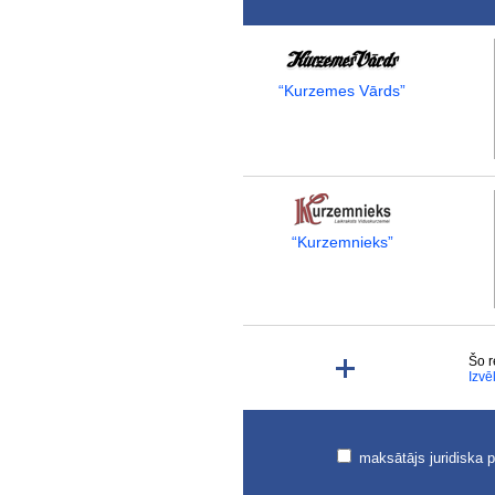
“Kurzemes Vārds”
“Kurzemnieks”
Šo r
Izvē
maksātājs juridiska 