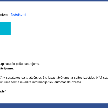
kumiem
-
Noteikumi
turpinātu šo pašu pasūtījumu,
edāvājumu
.
.lv sagataves saiti, atvērsies šis lapas atvērums ar saites izveides brīdī sag
sūtījuma formā ievadītā informācija tiek automātiski dzēsta.
iti
?