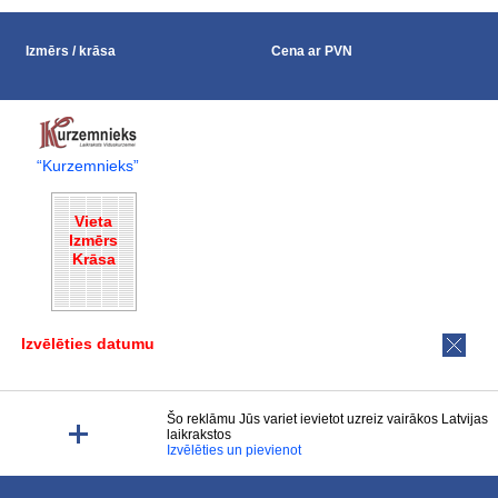
Izmērs / krāsa
Cena ar PVN
“Kurzemnieks”
Vieta
Izmērs
Krāsa
Izvēlēties datumu
Šo reklāmu Jūs variet ievietot uzreiz vairākos Latvijas
laikrakstos
Izvēlēties un pievienot