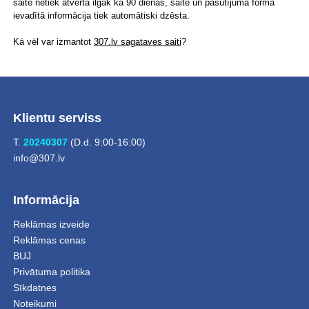
saite netiek atvērta ilgāk kā 90 dienas, saite un pasūtījuma formā
ievadītā informācija tiek automātiski dzēsta.
Kā vēl var izmantot
307.lv sagataves saiti
?
Klientu serviss
T.
20240307
(D.d. 9:00-16:00)
info@307.lv
Informācija
Reklāmas izveide
Reklāmas cenas
BUJ
Privātuma politika
Sīkdatnes
Noteikumi