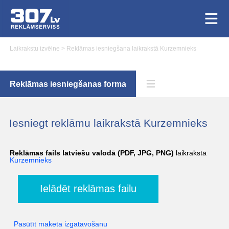
Laikrakstu izvēlne
>
Reklāmas iesniegšana laikrakstā Kurzemnieks
Reklāmas iesniegšanas forma
Iesniegt reklāmu laikrakstā Kurzemnieks
Reklāmas fails latviešu valodā (PDF, JPG, PNG)
laikrakstā
Kurzemnieks
Ielādēt reklāmas failu
Pasūtīt maketa izgatavošanu