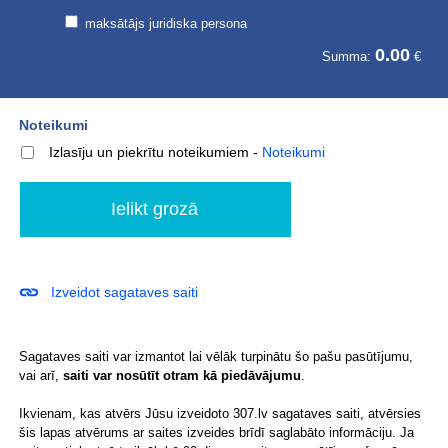
maksātājs juridiska persona
0.00
Summa:
€
Noteikumi
Izlasīju un piekrītu noteikumiem
-
Noteikumi
Izveidot sagataves saiti
Sagataves saiti var izmantot lai vēlāk turpinātu šo pašu pasūtījumu,
vai arī,
saiti var nosūtīt otram kā piedāvājumu
.
Ikvienam, kas atvērs Jūsu izveidoto 307.lv sagataves saiti, atvērsies
šis lapas atvērums ar saites izveides brīdī saglabāto informāciju. Ja