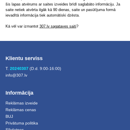
šis lapas atvērums ar saites izveides brīdī saglabāto informāciju. Ja
saite netiek atvērta ilgāk kā 90 dienas, saite un pasūtījuma formā
ievadītā informācija tiek automātiski dzēsta.
Kā vēl var izmantot
307.lv sagataves saiti
?
Klientu serviss
T.
20240307
(D.d. 9:00-16:00)
info@307.lv
Informācija
Reklāmas izveide
Reklāmas cenas
BUJ
Privātuma politika
Sīkdatnes