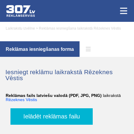
Laikrakstu izvēlne
>
Reklāmas iesniegšana laikrakstā Rēzeknes Vēstis
Reklāmas iesniegšanas forma
Iesniegt reklāmu laikrakstā Rēzeknes
Vēstis
Reklāmas fails latviešu valodā (PDF, JPG, PNG)
laikrakstā
Rēzeknes Vēstis
Ielādēt reklāmas failu