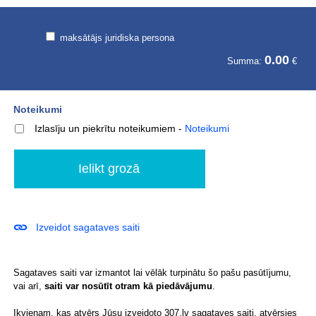
maksātājs juridiska persona
0.00
Summa:
€
Noteikumi
Izlasīju un piekrītu noteikumiem
-
Noteikumi
Izveidot sagataves saiti
Sagataves saiti var izmantot lai vēlāk turpinātu šo pašu pasūtījumu,
vai arī,
saiti var nosūtīt otram kā piedāvājumu
.
Ikvienam, kas atvērs Jūsu izveidoto 307.lv sagataves saiti, atvērsies