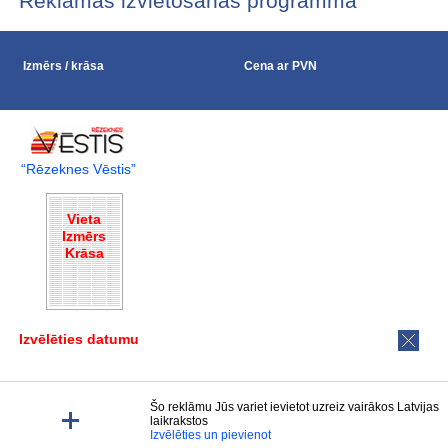
Reklāmas izvietošanas programma
Izmērs / krāsa
Cena ar PVN
“Rēzeknes Vēstis”
Vieta
Izmērs
Krāsa
Izvēlēties datumu
Šo reklāmu Jūs variet ievietot uzreiz vairākos Latvijas
laikrakstos
Izvēlēties un pievienot