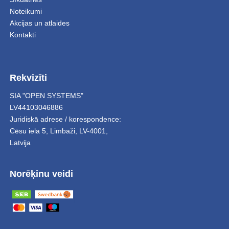
Noteikumi
Akcijas un atlaides
Kontakti
Rekvizīti
SIA "OPEN SYSTEMS"
LV44103046886
Juridiskā adrese / korespondence:
Cēsu iela 5
,
Limbaži
,
LV-4001,
Latvija
Norēķinu veidi