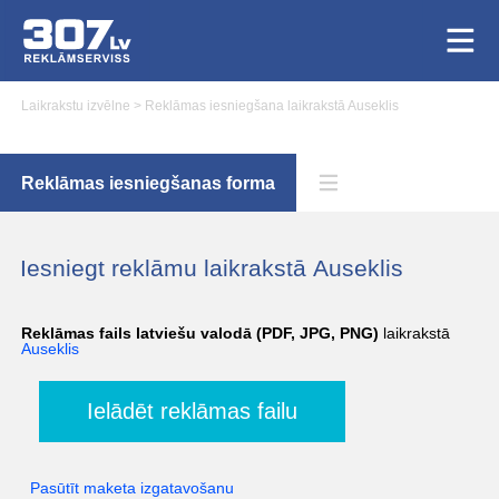
Laikrakstu izvēlne
>
Reklāmas iesniegšana laikrakstā Auseklis
Reklāmas iesniegšanas forma
Iesniegt reklāmu laikrakstā Auseklis
Reklāmas fails latviešu valodā (PDF, JPG, PNG)
laikrakstā
Auseklis
Ielādēt reklāmas failu
Pasūtīt maketa izgatavošanu