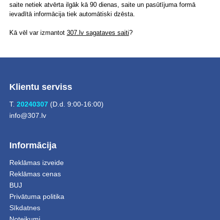
saite netiek atvērta ilgāk kā 90 dienas, saite un pasūtījuma formā
ievadītā informācija tiek automātiski dzēsta.
Kā vēl var izmantot
307.lv sagataves saiti
?
Klientu serviss
T.
20240307
(D.d. 9:00-16:00)
info@307.lv
Informācija
Reklāmas izveide
Reklāmas cenas
BUJ
Privātuma politika
Sīkdatnes
Noteikumi