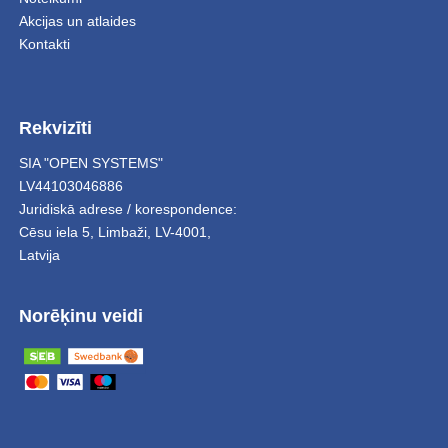
Akcijas un atlaides
Kontakti
Rekvizīti
SIA "OPEN SYSTEMS"
LV44103046886
Juridiskā adrese / korespondence:
Cēsu iela 5
,
Limbaži
,
LV-4001,
Latvija
Norēķinu veidi