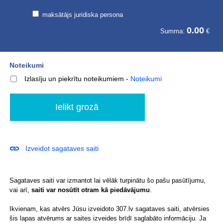
maksātājs juridiska persona
0.00
Summa:
€
Noteikumi
Izlasīju un piekrītu noteikumiem
-
Noteikumi
Izveidot sagataves saiti
Sagataves saiti var izmantot lai vēlāk turpinātu šo pašu pasūtījumu,
vai arī,
saiti var nosūtīt otram kā piedāvājumu
.
Ikvienam, kas atvērs Jūsu izveidoto 307.lv sagataves saiti, atvērsies
šis lapas atvērums ar saites izveides brīdī saglabāto informāciju. Ja