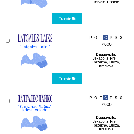
Tērvete, Dobele
Turpināt
P
O
T
C
P
S
S
7'000
“Latgales Laiks”
Daugavpils
,
Jēkabpils, Preiļi,
Rēzekne, Ludza,
Krāslava
Turpināt
P
O
T
C
P
S
S
7'000
“Латгалес Лайкс”
krievu valodā
Daugavpils
,
Jēkabpils, Preiļi,
Rēzekne, Ludza,
Krāslava