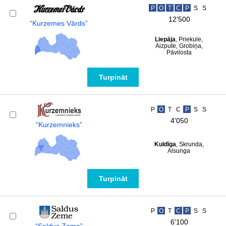
P
O
T
C
P
S
S
12'500
“Kurzemes Vārds”
Liepāja
, Priekule,
Aizpute, Grobiņa,
Pāvilosta
Turpināt
P
O
T
C
P
S
S
4'050
“Kurzemnieks”
Kuldīga
, Skrunda,
Alsunga
Turpināt
P
O
T
C
P
S
S
6'100