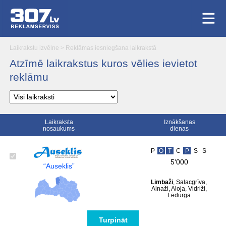
Laikrakstu izvēlne
>
Reklāmas iesniegšana laikrakstā
Atzīmē laikrakstus kuros vēlies ievietot
reklāmu
Laikraksta
Iznākšanas
nosaukums
dienas
P
O
T
C
P
S
S
5'000
“Auseklis”
Limbaži
, Salacgrīva,
Ainaži, Aloja, Vidriži,
Lēdurga
Turpināt