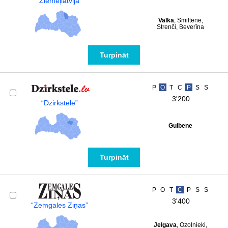
“Ziemeļlatvija”
Valka
, Smiltene,
Strenči, Beverīna
Turpināt
P
O
T
C
P
S
S
3'200
“Dzirkstele”
Gulbene
Turpināt
P
O
T
C
P
S
S
3'400
“Zemgales Ziņas”
Jelgava
, Ozolnieki,