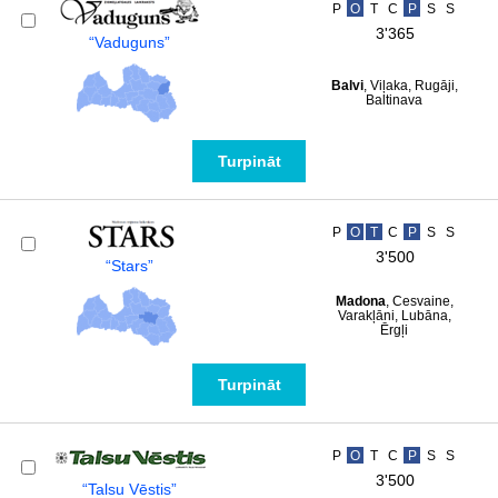
P
O
T
C
P
S
S
3'365
“Vaduguns”
Balvi
, Viļaka, Rugāji,
Baltinava
Turpināt
P
O
T
C
P
S
S
3'500
“Stars”
Madona
, Cesvaine,
Varakļāni, Lubāna,
Ērgļi
Turpināt
P
O
T
C
P
S
S
3'500
“Talsu Vēstis”