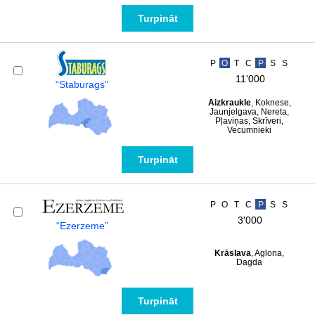
Turpināt
P
O
T
C
P
S
S
11'000
“Staburags”
Aizkraukle
, Koknese,
Jaunjelgava, Nereta,
Pļaviņas, Skrīveri,
Vecumnieki
Turpināt
P
O
T
C
P
S
S
3'000
“Ezerzeme”
Krāslava
, Aglona,
Dagda
Turpināt