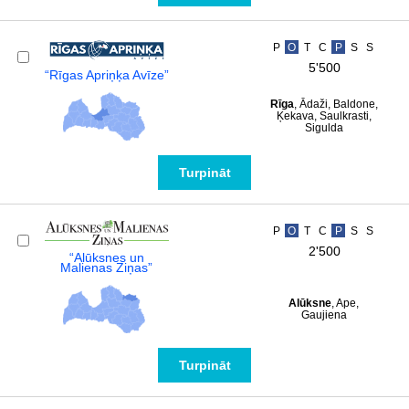
P
O
T
C
P
S
S
5'500
“Rīgas Apriņķa Avīze”
Rīga
, Ādaži, Baldone,
Ķekava, Saulkrasti,
Sigulda
Turpināt
P
O
T
C
P
S
S
2'500
“Alūksnes un
Malienas Ziņas”
Alūksne
, Ape,
Gaujiena
Turpināt