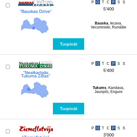
P
O
T
C
P
S
S
5'400
“Bauskas Dzīve”
Bauska
, Iecava,
Vecumnieki, Rundāle
Turpināt
P
O
T
C
P
S
S
5'400
“Neatkarīgās
Tukuma Ziņas”
Tukums
, Kandava,
Jaunpils, Engure
Turpināt
P
O
T
C
P
S
S
3'000