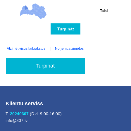
Talsi
Turpināt
Atzīmēt visus laikrakstus
|
Noņemt atzīmētos
Turpināt
Klientu serviss
T.
20240307
(D.d. 9:00-16:00)
info@307.lv