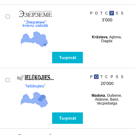
P
O
T
C
P
S
S
3'000
“Эзерземе”
krievu valodā
Krāslava
, Aglona,
Dagda
Turpināt
P
O
T
C
P
S
S
20'000
“Ielūkojies”
Madona
, Gulbene,
Alūksne, Balvi,
Vecpiebalga
Turpināt