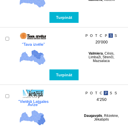
Turpināt
P
O
T
C
P
S
S
20'000
“Tava izvēle”
Valmiera
, Cēsis,
Limbaži, Strenči,
Mazsalaca
Turpināt
P
O
T
C
P
S
S
4'250
“Vietējā Latgales
Avīze”
Daugavpils
, Rēzekne,
Jēkabpils