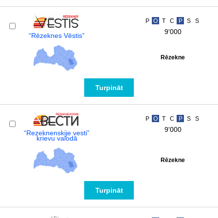
P
O
T
C
P
S
S
9'000
“Rēzeknes Vēstis”
Rēzekne
Turpināt
P
O
T
C
P
S
S
9'000
“Rezeknenskije vesti”
krievu valodā
Rēzekne
Turpināt