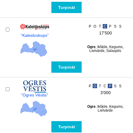
Turpināt
P
O
T
C
P
S
S
17'500
“Kaleidoskops”
Ogre
, Ikšķile, Ķegums,
Lielvārde, Salaspils
Turpināt
P
O
T
C
P
S
S
3'000
“Ogres Vēstis”
Ogre
, Ikšķile, Ķegums,
Lielvārde
Turpināt