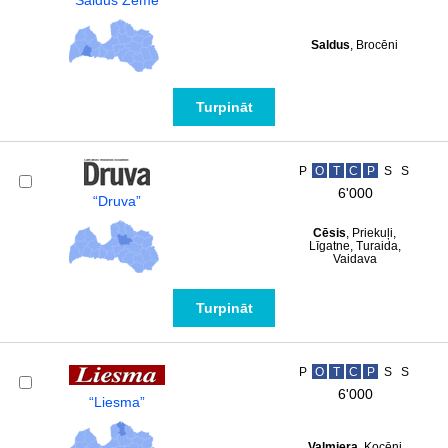
“Saldus Zeme”
Saldus
, Brocēni
Turpināt
P
O
T
C
P
S
S
6'000
“Druva”
Cēsis
, Priekuļi,
Līgatne, Turaida,
Vaidava
Turpināt
P
O
T
C
P
S
S
6'000
“Liesma”
Valmiera
, Kocēni