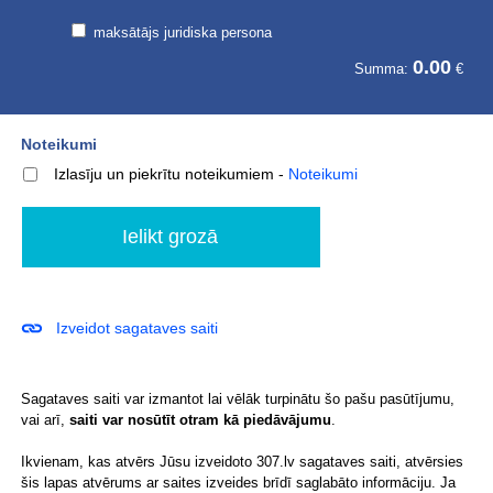
maksātājs juridiska persona
0.00
Summa:
€
Noteikumi
Izlasīju un piekrītu noteikumiem
-
Noteikumi
Izveidot sagataves saiti
Sagataves saiti var izmantot lai vēlāk turpinātu šo pašu pasūtījumu,
vai arī,
saiti var nosūtīt otram kā piedāvājumu
.
Ikvienam, kas atvērs Jūsu izveidoto 307.lv sagataves saiti, atvērsies
šis lapas atvērums ar saites izveides brīdī saglabāto informāciju. Ja