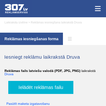
Laikrakstu izvēlne
>
Reklāmas iesniegšana laikrakstā Druva
Reklāmas iesniegšanas forma
Iesniegt reklāmu laikrakstā Druva
Reklāmas fails latviešu valodā (PDF, JPG, PNG)
laikrakstā
Druva
Ielādēt reklāmas failu
Pasūtīt maketa izgatavošanu