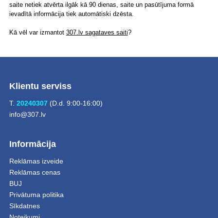
saite netiek atvērta ilgāk kā 90 dienas, saite un pasūtījuma formā
ievadītā informācija tiek automātiski dzēsta.
Kā vēl var izmantot
307.lv sagataves saiti
?
Klientu serviss
T.
20240307
(D.d. 9:00-16:00)
info@307.lv
Informācija
Reklāmas izveide
Reklāmas cenas
BUJ
Privātuma politika
Sīkdatnes
Noteikumi