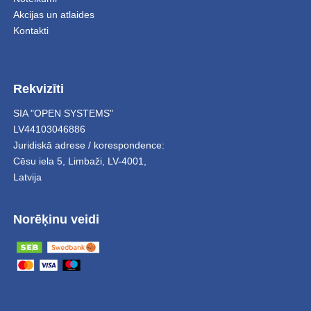
Akcijas un atlaides
Kontakti
Rekvizīti
SIA "OPEN SYSTEMS"
LV44103046886
Juridiskā adrese / korespondence:
Cēsu iela 5
,
Limbaži
,
LV-4001,
Latvija
Norēķinu veidi