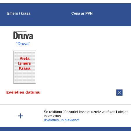
Izmērs / krāsa
Cena ar PVN
“Druva”
Vieta
Izmērs
Krāsa
Izvēlēties datumu
Šo reklāmu Jūs variet ievietot uzreiz vairākos Latvijas
laikrakstos
Izvēlēties un pievienot