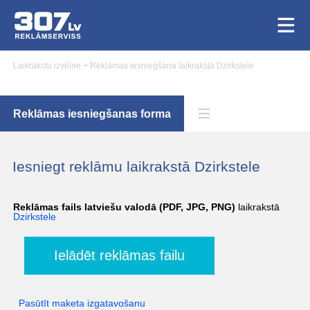
Laikrakstu izvēlne
>
Reklāmas iesniegšana laikrakstā Dzirkstele
Reklāmas iesniegšanas forma
Iesniegt reklāmu laikrakstā Dzirkstele
Reklāmas fails latviešu valodā (PDF, JPG, PNG)
laikrakstā
Dzirkstele
Ielādēt reklāmas failu
Pasūtīt maketa izgatavošanu