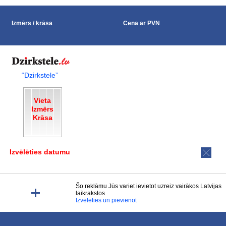
Izmērs / krāsa
Cena ar PVN
“Dzirkstele”
Vieta
Izmērs
Krāsa
Izvēlēties datumu
Šo reklāmu Jūs variet ievietot uzreiz vairākos Latvijas
laikrakstos
Izvēlēties un pievienot