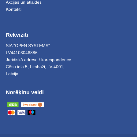
Akcijas un atlaides
Kontakti
Rekvizīti
SIA "OPEN SYSTEMS"
LV44103046886
Juridiskā adrese / korespondence:
Cēsu iela 5
,
Limbaži
,
LV-4001,
Latvija
Norēķinu veidi