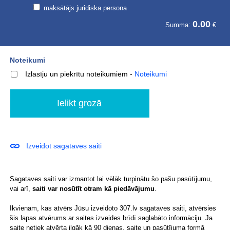
maksātājs juridiska persona
0.00
Summa:
€
Noteikumi
Izlasīju un piekrītu noteikumiem
-
Noteikumi
Izveidot sagataves saiti
Sagataves saiti var izmantot lai vēlāk turpinātu šo pašu pasūtījumu,
vai arī,
saiti var nosūtīt otram kā piedāvājumu
.
Ikvienam, kas atvērs Jūsu izveidoto 307.lv sagataves saiti, atvērsies
šis lapas atvērums ar saites izveides brīdī saglabāto informāciju. Ja
saite netiek atvērta ilgāk kā 90 dienas, saite un pasūtījuma formā