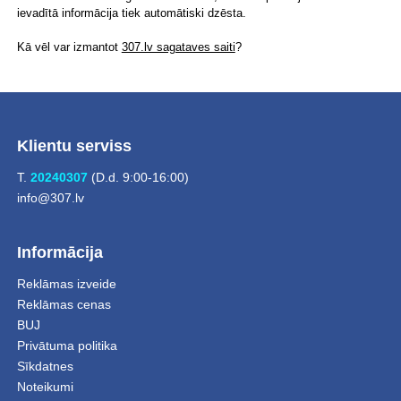
ievadītā informācija tiek automātiski dzēsta.
Kā vēl var izmantot
307.lv sagataves saiti
?
Klientu serviss
T.
20240307
(D.d. 9:00-16:00)
info@307.lv
Informācija
Reklāmas izveide
Reklāmas cenas
BUJ
Privātuma politika
Sīkdatnes
Noteikumi