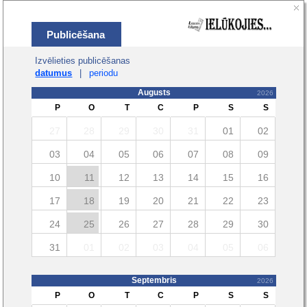
Publicēšana
Izvēlieties publicēšanas
datumus
|
periodu
Augusts
2026
P
O
T
C
P
S
S
27
28
29
30
31
01
02
03
04
05
06
07
08
09
10
11
12
13
14
15
16
17
18
19
20
21
22
23
24
25
26
27
28
29
30
31
01
02
03
04
05
06
Septembris
2026
P
O
T
C
P
S
S