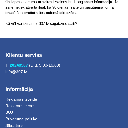
šis lapas atvērums ar saites izveides brīdī saglabāto informāciju. Ja
saite netiek atvērta ilgāk kā 90 dienas, saite un pasūtījuma formā
ievadītā informācija tiek automātiski dzēsta.
Kā vēl var izmantot
307.lv sagataves saiti
?
Klientu serviss
T.
20240307
(D.d. 9:00-16:00)
info@307.lv
Informācija
Reklāmas izveide
Reklāmas cenas
BUJ
Privātuma politika
Sīkdatnes