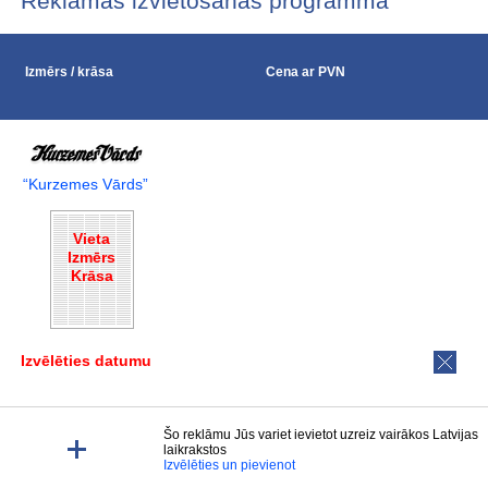
Reklāmas izvietošanas programma
Izmērs / krāsa
Cena ar PVN
“Kurzemes Vārds”
Vieta
Izmērs
Krāsa
Izvēlēties datumu
Šo reklāmu Jūs variet ievietot uzreiz vairākos Latvijas
laikrakstos
Izvēlēties un pievienot