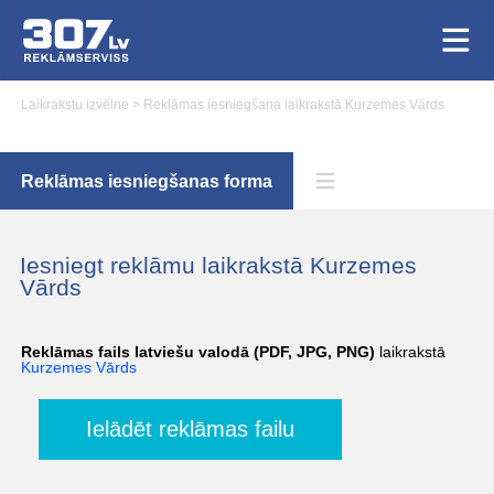
Laikrakstu izvēlne
>
Reklāmas iesniegšana laikrakstā Kurzemes Vārds
Reklāmas iesniegšanas forma
Iesniegt reklāmu laikrakstā Kurzemes
Vārds
Reklāmas fails latviešu valodā (PDF, JPG, PNG)
laikrakstā
Kurzemes Vārds
Ielādēt reklāmas failu