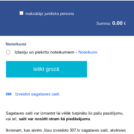
maksātājs juridiska persona
0.00
Summa:
€
Noteikumi
Izlasīju un piekrītu noteikumiem
-
Noteikumi
Izveidot sagataves saiti
Sagataves saiti var izmantot lai vēlāk turpinātu šo pašu pasūtījumu,
vai arī,
saiti var nosūtīt otram kā piedāvājumu
.
Ikvienam, kas atvērs Jūsu izveidoto 307.lv sagataves saiti, atvērsies