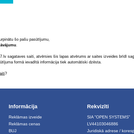
turpinātu šo pašu pasūtījumu,
edāvājumu
.
.lv sagataves saiti, atvērsies šis lapas atvērums ar saites izveides brīdī sag
sūtījuma formā ievadītā informācija tiek automātiski dzēsta.
iti
?
Informācija
Rekvizīti
Reklāmas izveide
SIA "OPEN SYSTEMS"
Reklāmas cenas
LV44103046886
BUJ
Juridiskā adrese / kore