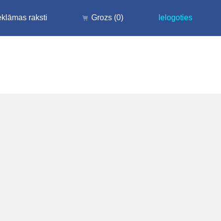
klāmas raksti
Grozs
(0)
Ielogoties