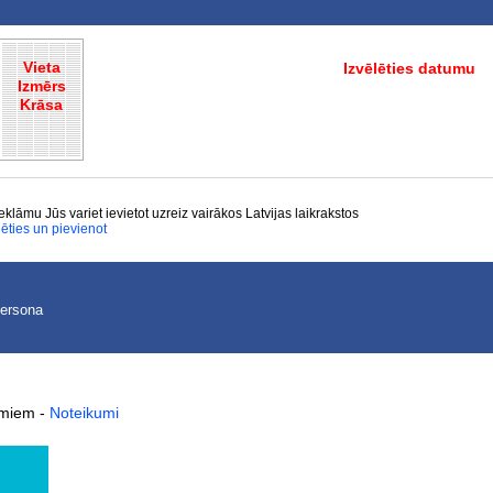
Vieta
Izvēlēties datumu
Izmērs
Krāsa
eklāmu Jūs variet ievietot uzreiz vairākos Latvijas laikrakstos
lēties un pievienot
persona
kumiem
-
Noteikumi