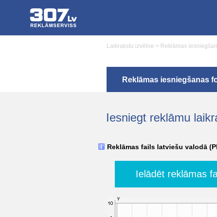
Laikrakstu izvēlne
>
Reklāmas iesniegšan
Reklāmas iesniegšanas f
Iesniegt reklāmu laik
Reklāmas fails latviešu valodā (
Ielādēt reklāmas fa