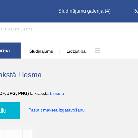
Sludinājumu galerija
(4)
Re
a laikrakstā Liesma
orma
Sludinājums
|
Līdzjūtība
rakstā Liesma
PDF, JPG, PNG)
laikrakstā
Liesma
ilu
Pasūtīt maketa izgatavošanu