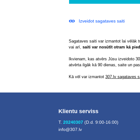
Izveidot sagataves saiti
Sagataves saiti var izmantot lai vēlāk 
vai arī,
saiti var nosūtīt otram kā pi
Ikvienam, kas atvērs Jūsu izveidoto 307
atvērta ilgāk kā 90 dienas, saite un pa
Kā vēl var izmantot
307.lv sagataves sa
Klientu serviss
T.
20240307
(D.d. 9:00-16:00)
info@307.lv