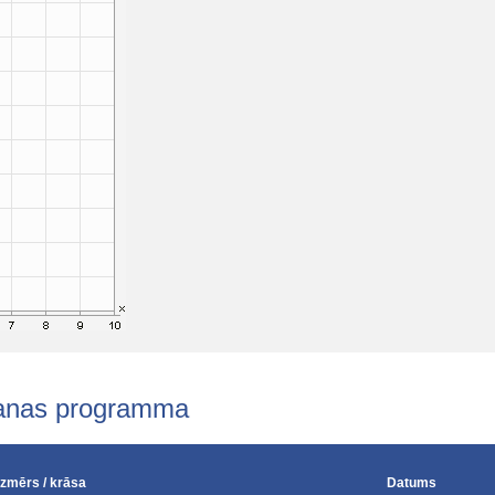
šanas programma
Izmērs / krāsa
Datums