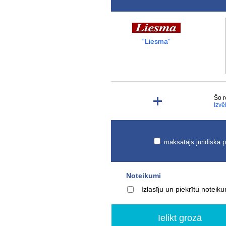
“Liesma”
Šo r
Izvē
maksātājs juridiska 
Noteikumi
Izlasīju un piekrītu notei