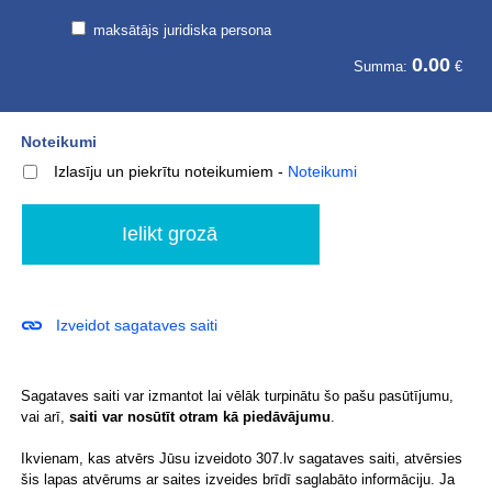
maksātājs juridiska persona
0.00
Summa:
€
Noteikumi
Izlasīju un piekrītu noteikumiem
-
Noteikumi
Izveidot sagataves saiti
Sagataves saiti var izmantot lai vēlāk turpinātu šo pašu pasūtījumu,
vai arī,
saiti var nosūtīt otram kā piedāvājumu
.
Ikvienam, kas atvērs Jūsu izveidoto 307.lv sagataves saiti, atvērsies
šis lapas atvērums ar saites izveides brīdī saglabāto informāciju. Ja