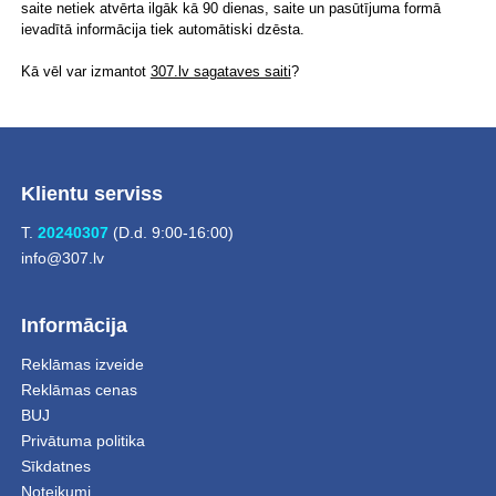
saite netiek atvērta ilgāk kā 90 dienas, saite un pasūtījuma formā
ievadītā informācija tiek automātiski dzēsta.
Kā vēl var izmantot
307.lv sagataves saiti
?
Klientu serviss
T.
20240307
(D.d. 9:00-16:00)
info@307.lv
Informācija
Reklāmas izveide
Reklāmas cenas
BUJ
Privātuma politika
Sīkdatnes
Noteikumi