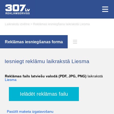
Laikrakstu izvēlne
>
Reklāmas iesniegšana laikrakstā Liesma
Reklāmas iesniegšanas forma
Iesniegt reklāmu laikrakstā Liesma
Reklāmas fails latviešu valodā (PDF, JPG, PNG)
laikrakstā
Liesma
Ielādēt reklāmas failu
Pasūtīt maketa izgatavošanu