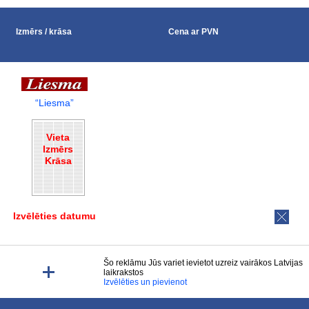
Izmērs / krāsa
Cena ar PVN
“Liesma”
Vieta
Izmērs
Krāsa
Izvēlēties datumu
Šo reklāmu Jūs variet ievietot uzreiz vairākos Latvijas
laikrakstos
Izvēlēties un pievienot