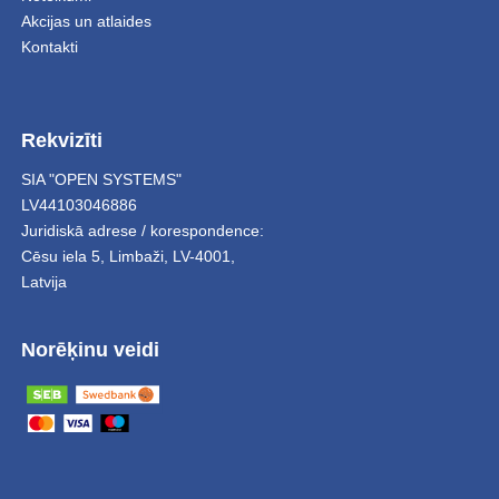
Akcijas un atlaides
Kontakti
Rekvizīti
SIA "OPEN SYSTEMS"
LV44103046886
Juridiskā adrese / korespondence:
Cēsu iela 5
,
Limbaži
,
LV-4001,
Latvija
Norēķinu veidi