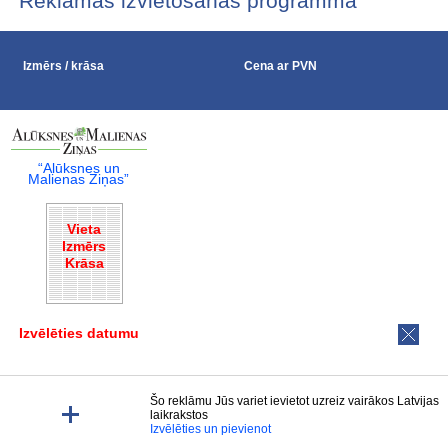
Reklāmas izvietošanas programma
Izmērs / krāsa
Cena ar PVN
“Alūksnes un
Malienas Ziņas”
Vieta
Izmērs
Krāsa
Izvēlēties datumu
Šo reklāmu Jūs variet ievietot uzreiz vairākos Latvijas
laikrakstos
Izvēlēties un pievienot