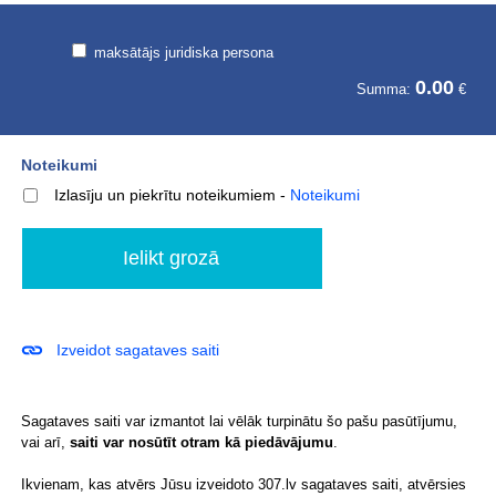
maksātājs juridiska persona
0.00
Summa:
€
Noteikumi
Izlasīju un piekrītu noteikumiem
-
Noteikumi
Izveidot sagataves saiti
Sagataves saiti var izmantot lai vēlāk turpinātu šo pašu pasūtījumu,
vai arī,
saiti var nosūtīt otram kā piedāvājumu
.
Ikvienam, kas atvērs Jūsu izveidoto 307.lv sagataves saiti, atvērsies