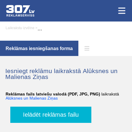
Laikrakstu izvēlne
>
Reklāmas iesniegšana laikrakstā Alūksnes un Malienas Zi
Reklāmas iesniegšanas forma
Iesniegt reklāmu laikrakstā Alūksnes un
Malienas Ziņas
Reklāmas fails latviešu valodā (PDF, JPG, PNG)
laikrakstā
Alūksnes un Malienas Ziņas
Ielādēt reklāmas failu