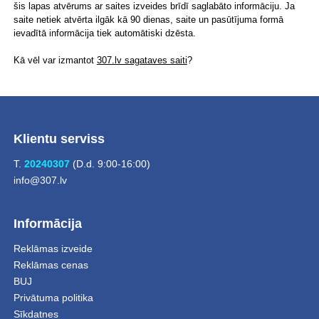
šis lapas atvērums ar saites izveides brīdī saglabāto informāciju. Ja
saite netiek atvērta ilgāk kā 90 dienas, saite un pasūtījuma formā
ievadītā informācija tiek automātiski dzēsta.
Kā vēl var izmantot
307.lv sagataves saiti
?
Klientu serviss
T.
20240307
(D.d. 9:00-16:00)
info@307.lv
Informācija
Reklāmas izveide
Reklāmas cenas
BUJ
Privātuma politika
Sīkdatnes