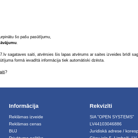
turpinātu šo pašu pasūtījumu,
edāvājumu
.
.lv sagataves saiti, atvērsies šis lapas atvērums ar saites izveides brīdī sag
sūtījuma formā ievadītā informācija tiek automātiski dzēsta.
iti
?
Informācija
Rekvizīti
Reklāmas izveide
SIA "OPEN SYSTEMS"
Reklāmas cenas
LV44103046886
BUJ
Juridiskā adrese / kore
Privātuma politika
Cēsu iela 5
,
Limbaži
,
LV-