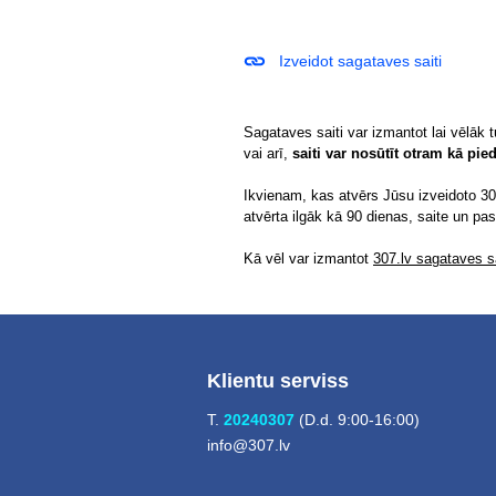
Izveidot sagataves saiti
Sagataves saiti var izmantot lai vēlāk 
vai arī,
saiti var nosūtīt otram kā pi
Ikvienam, kas atvērs Jūsu izveidoto 307
atvērta ilgāk kā 90 dienas, saite un pa
Kā vēl var izmantot
307.lv sagataves sa
Klientu serviss
T.
20240307
(D.d. 9:00-16:00)
info@307.lv