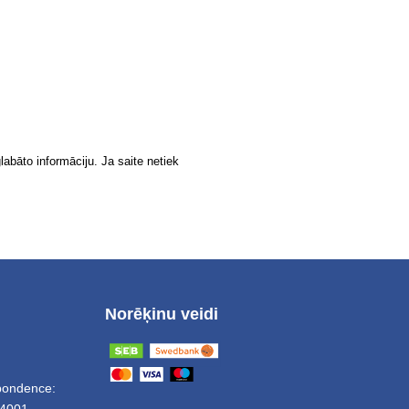
labāto informāciju. Ja saite netiek
Norēķinu veidi
spondence:
4001,