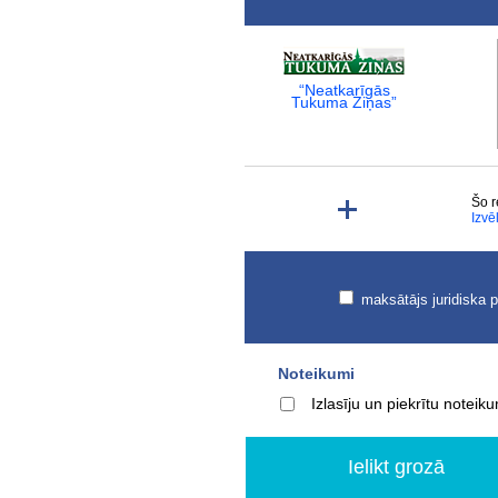
“Neatkarīgās
Tukuma Ziņas”
Šo r
Izvē
maksātājs juridiska 
Noteikumi
Izlasīju un piekrītu notei