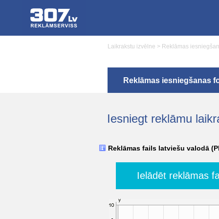
Laikrakstu izvēlne
>
Reklāmas iesniegšan
Reklāmas iesniegšanas f
Iesniegt reklāmu lai
Reklāmas fails latviešu valodā (
Ielādēt reklāmas fa