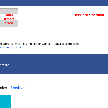
Vieta
Izvēlēties datumu
Izmērs
Krāsa
eklāmu Jūs variet ievietot uzreiz vairākos Latvijas laikrakstos
lēties un pievienot
persona
kumiem
-
Noteikumi