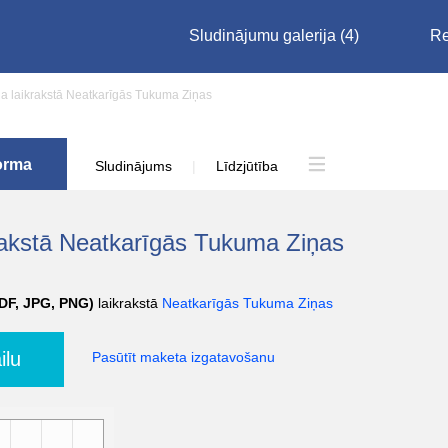
Sludinājumu galerija
(4)
Re
a laikrakstā Neatkarīgās Tukuma Ziņas
orma
Sludinājums
|
Līdzjūtība
krakstā Neatkarīgās Tukuma Ziņas
PDF, JPG, PNG)
laikrakstā
Neatkarīgās Tukuma Ziņas
ilu
Pasūtīt maketa izgatavošanu