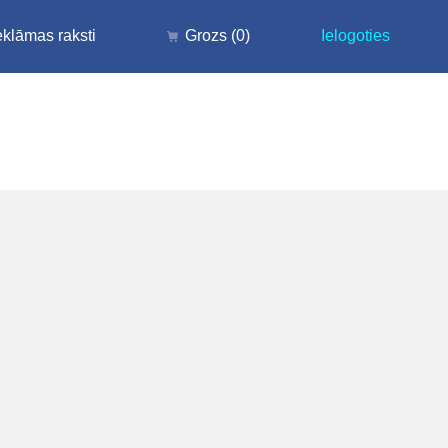
klāmas raksti
Grozs
(0)
Ielogoties