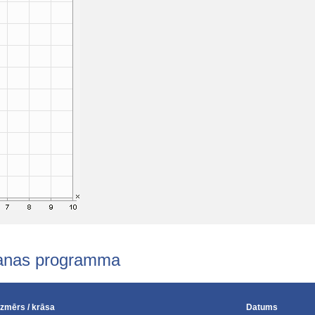
šanas programma
Izmērs / krāsa
Datums