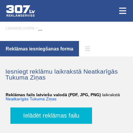
Laikrakstu izvēlne
>
Reklāmas iesniegšana laikrakstā Neatkarīgās Tukuma Ziņ
Reklāmas iesniegšanas forma
Iesniegt reklāmu laikrakstā Neatkarīgās
Tukuma Ziņas
Reklāmas fails latviešu valodā (PDF, JPG, PNG)
laikrakstā
Neatkarīgās Tukuma Ziņas
Ielādēt reklāmas failu