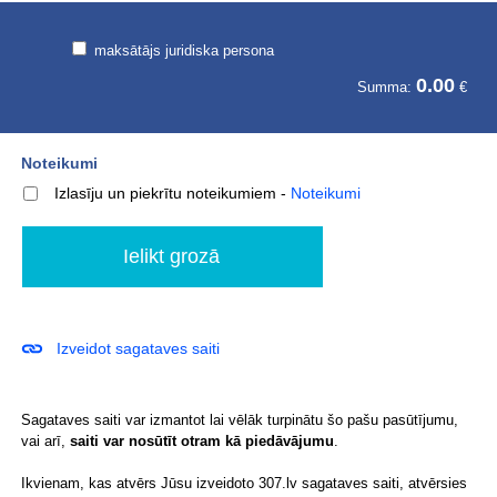
maksātājs juridiska persona
0.00
Summa:
€
Noteikumi
Izlasīju un piekrītu noteikumiem
-
Noteikumi
Izveidot sagataves saiti
Sagataves saiti var izmantot lai vēlāk turpinātu šo pašu pasūtījumu,
vai arī,
saiti var nosūtīt otram kā piedāvājumu
.
Ikvienam, kas atvērs Jūsu izveidoto 307.lv sagataves saiti, atvērsies