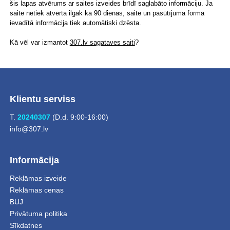
šis lapas atvērums ar saites izveides brīdī saglabāto informāciju. Ja
saite netiek atvērta ilgāk kā 90 dienas, saite un pasūtījuma formā
ievadītā informācija tiek automātiski dzēsta.
Kā vēl var izmantot
307.lv sagataves saiti
?
Klientu serviss
T.
20240307
(D.d. 9:00-16:00)
info@307.lv
Informācija
Reklāmas izveide
Reklāmas cenas
BUJ
Privātuma politika
Sīkdatnes