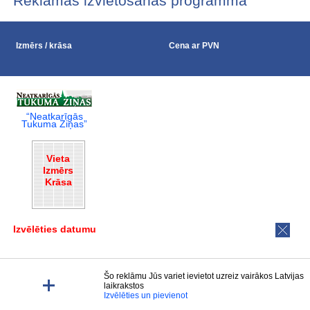
Reklāmas izvietošanas programma
Izmērs / krāsa
Cena ar PVN
“Neatkarīgās
Tukuma Ziņas”
Vieta
Izmērs
Krāsa
Izvēlēties datumu
Šo reklāmu Jūs variet ievietot uzreiz vairākos Latvijas
laikrakstos
Izvēlēties un pievienot