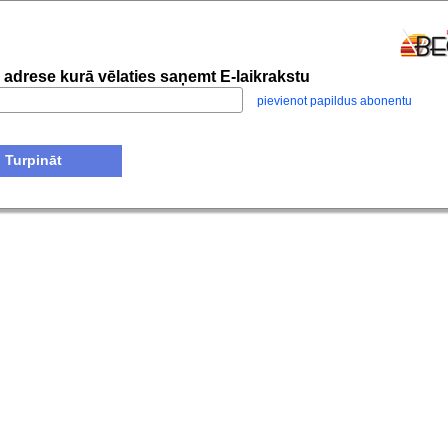
 adrese kurā vēlaties saņemt E-laikrakstu
pievienot papildus abonentu
Turpināt