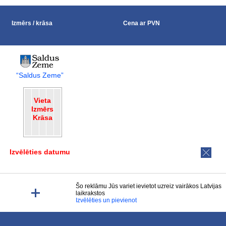
Izmērs / krāsa
Cena ar PVN
“Saldus Zeme”
Vieta
Izmērs
Krāsa
Izvēlēties datumu
Šo reklāmu Jūs variet ievietot uzreiz vairākos Latvijas
laikrakstos
Izvēlēties un pievienot