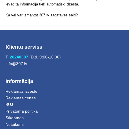
ievadītā informācija tiek automātiski dzēsta.
Kā vēl var izmantot
307.lv sagataves saiti
?
Klientu serviss
T.
20240307
(D.d. 9:00-16:00)
info@307.lv
Informācija
Reklāmas izveide
Reklāmas cenas
BUJ
Privātuma politika
Sīkdatnes
Noteikumi