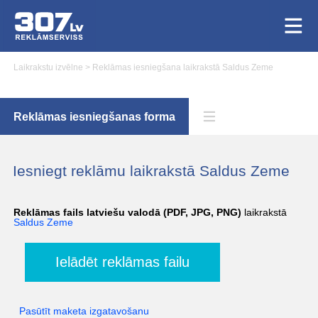
Laikrakstu izvēlne
>
Reklāmas iesniegšana laikrakstā Saldus Zeme
Reklāmas iesniegšanas forma
Iesniegt reklāmu laikrakstā Saldus Zeme
Reklāmas fails latviešu valodā (PDF, JPG, PNG)
laikrakstā
Saldus Zeme
Ielādēt reklāmas failu
Pasūtīt maketa izgatavošanu