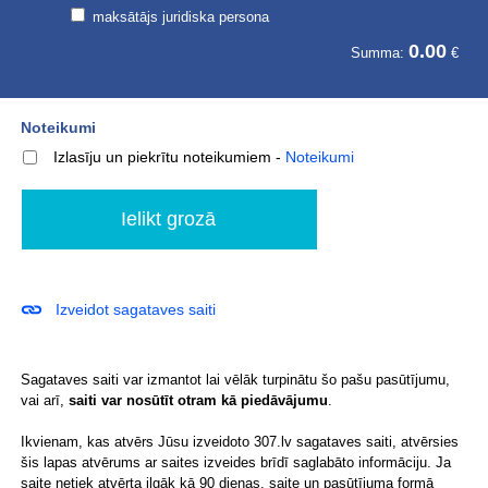
maksātājs juridiska persona
0.00
Summa:
€
Noteikumi
Izlasīju un piekrītu noteikumiem
-
Noteikumi
Izveidot sagataves saiti
Sagataves saiti var izmantot lai vēlāk turpinātu šo pašu pasūtījumu,
vai arī,
saiti var nosūtīt otram kā piedāvājumu
.
Ikvienam, kas atvērs Jūsu izveidoto 307.lv sagataves saiti, atvērsies
šis lapas atvērums ar saites izveides brīdī saglabāto informāciju. Ja
saite netiek atvērta ilgāk kā 90 dienas, saite un pasūtījuma formā