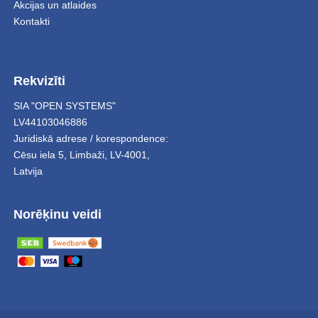
Akcijas un atlaides
Kontakti
Rekvizīti
SIA "OPEN SYSTEMS"
LV44103046886
Juridiskā adrese / korespondence:
Cēsu iela 5
,
Limbaži
,
LV-4001,
Latvija
Norēķinu veidi