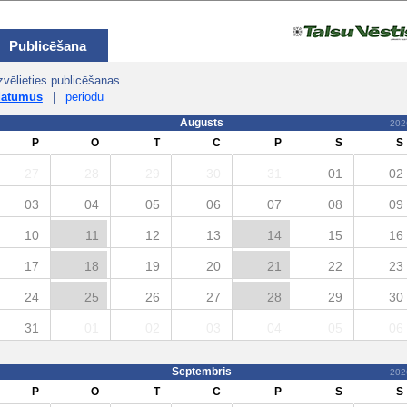
Publicēšana
zvēlieties publicēšanas
datumus
|
periodu
Augusts
202
P
O
T
C
P
S
S
27
28
29
30
31
01
02
03
04
05
06
07
08
09
10
11
12
13
14
15
16
17
18
19
20
21
22
23
24
25
26
27
28
29
30
31
01
02
03
04
05
06
Septembris
202
P
O
T
C
P
S
S