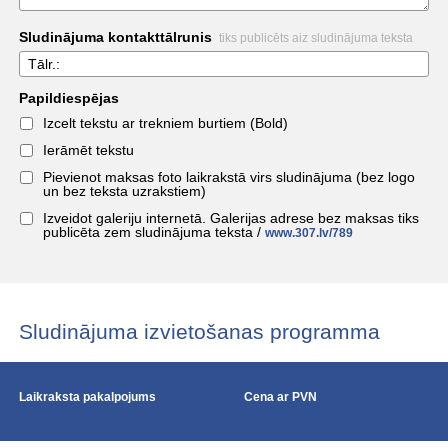
Sludinājuma kontakttālrunis
tiks publicēts aiz sludinājuma teksta
Tālr.:
Papildiespējas
Izcelt tekstu ar trekniem burtiem (Bold)
Ierāmēt tekstu
Pievienot maksas foto laikrakstā virs sludinājuma (bez logo
un bez teksta uzrakstiem)
Izveidot galeriju internetā. Galerijas adrese bez maksas tiks
publicēta zem sludinājuma teksta /
www.307.lv/789
Sludinājuma izvietošanas programma
Laikraksta pakalpojums
Cena ar PVN