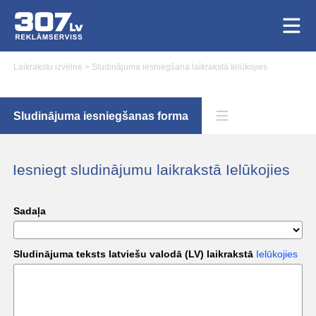
Laikrakstu izvēlne
>
Sludinājuma iesniegšana laikrakstā Ielūkojies
Sludinājuma iesniegšanas forma
Iesniegt sludinājumu laikrakstā Ielūkojies
Sadaļa
Sludinājuma teksts latviešu valodā (LV) laikrakstā
Ielūkojies