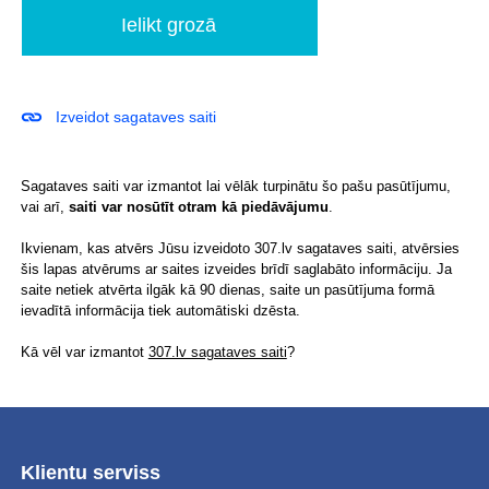
Izveidot sagataves saiti
Sagataves saiti var izmantot lai vēlāk turpinātu šo pašu pasūtījumu,
vai arī,
saiti var nosūtīt otram kā piedāvājumu
.
Ikvienam, kas atvērs Jūsu izveidoto 307.lv sagataves saiti, atvērsies
šis lapas atvērums ar saites izveides brīdī saglabāto informāciju. Ja
saite netiek atvērta ilgāk kā 90 dienas, saite un pasūtījuma formā
ievadītā informācija tiek automātiski dzēsta.
Kā vēl var izmantot
307.lv sagataves saiti
?
Klientu serviss