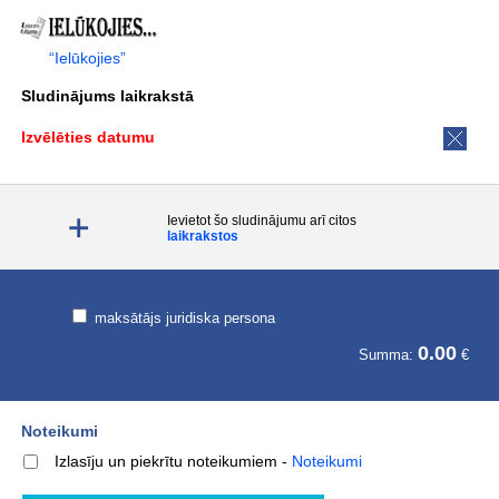
“Ielūkojies”
Sludinājums laikrakstā
Izvēlēties datumu
Ievietot šo sludinājumu arī citos
laikrakstos
maksātājs juridiska persona
0.00
Summa:
€
Noteikumi
Izlasīju un piekrītu noteikumiem
-
Noteikumi