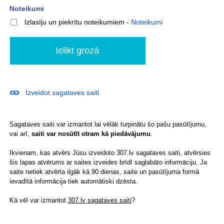
Noteikumi
Izlasīju un piekrītu noteikumiem
-
Noteikumi
Izveidot sagataves saiti
Sagataves saiti var izmantot lai vēlāk turpinātu šo pašu pasūtījumu,
vai arī,
saiti var nosūtīt otram kā piedāvājumu
.
Ikvienam, kas atvērs Jūsu izveidoto 307.lv sagataves saiti, atvērsies
šis lapas atvērums ar saites izveides brīdī saglabāto informāciju. Ja
saite netiek atvērta ilgāk kā 90 dienas, saite un pasūtījuma formā
ievadītā informācija tiek automātiski dzēsta.
Kā vēl var izmantot
307.lv sagataves saiti
?