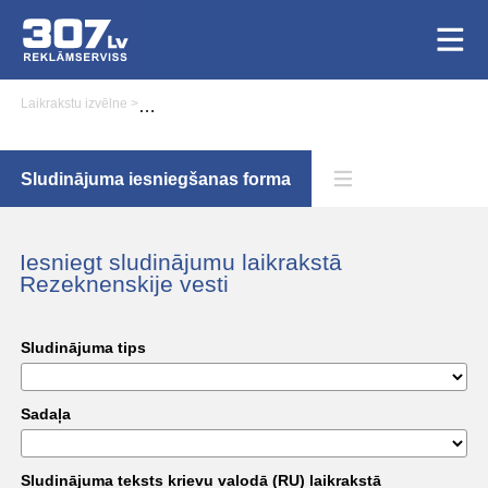
Laikrakstu izvēlne
>
Sludinājuma iesniegšana laikrakstā Rezeknenskije vesti
Sludinājuma iesniegšanas forma
Iesniegt sludinājumu laikrakstā
Rezeknenskije vesti
Sludinājuma tips
Sadaļa
Sludinājuma teksts krievu valodā (RU) laikrakstā