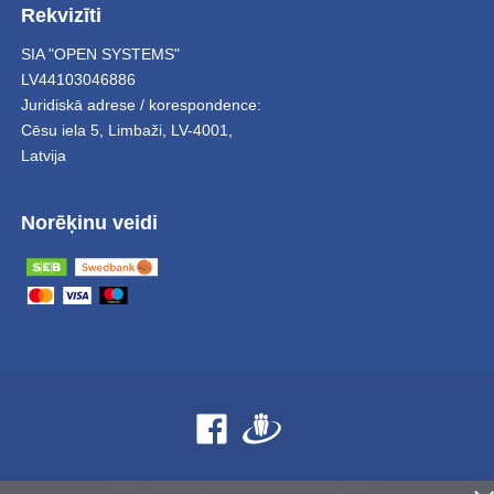
Rekvizīti
SIA "OPEN SYSTEMS"
LV44103046886
Juridiskā adrese / korespondence:
Cēsu iela 5
,
Limbaži
,
LV-4001,
Latvija
Norēķinu veidi
2007 - 2026 © 307.lv, Open Systems SIA