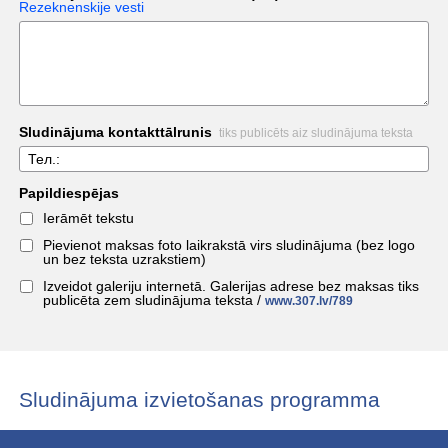
Rezeknenskije vesti
Sludinājuma kontakttālrunis
tiks publicēts aiz sludinājuma teksta
Тел.:
Papildiespējas
Ierāmēt tekstu
Pievienot maksas foto laikrakstā virs sludinājuma (bez logo
un bez teksta uzrakstiem)
Izveidot galeriju internetā. Galerijas adrese bez maksas tiks
publicēta zem sludinājuma teksta /
www.307.lv/789
Sludinājuma izvietošanas programma