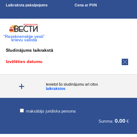
Laikraksta pakalpojums
Cena ar PVN
“Rezeknenskije vesti”
krievu valodā
Sludinājums laikrakstā
Izvēlēties datumu
Ievietot šo sludinājumu arī citos
laikrakstos
maksātājs juridiska persona
0.00
Summa:
€