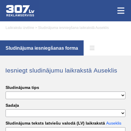
Laikrakstu izvēlne
>
Sludinājuma iesniegšana laikrakstā Auseklis
Sludinājuma iesniegšanas forma
Iesniegt sludinājumu laikrakstā Auseklis
Sludinājuma tips
Sadaļa
Sludinājuma teksts latviešu valodā (LV) laikrakstā
Auseklis