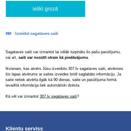
Izveidot sagataves saiti
Sagataves saiti var izmantot lai vēlāk turpinātu šo pašu pasūtījumu,
vai arī,
saiti var nosūtīt otram kā piedāvājumu
.
Ikvienam, kas atvērs Jūsu izveidoto 307.lv sagataves saiti, atvērsies
šis lapas atvērums ar saites izveides brīdī saglabāto informāciju. Ja
saite netiek atvērta ilgāk kā 90 dienas, saite un pasūtījuma formā
ievadītā informācija tiek automātiski dzēsta.
Kā vēl var izmantot
307.lv sagataves saiti
?
Klientu serviss