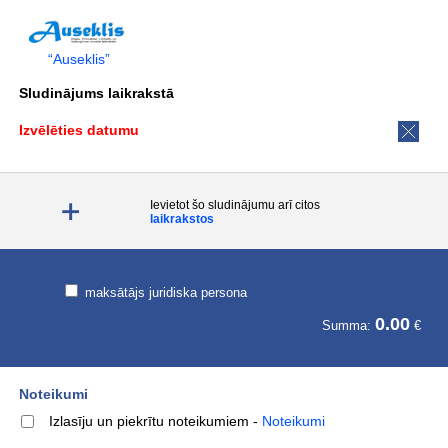
“Auseklis”
Sludinājums laikrakstā
Izvēlēties datumu
Ievietot šo sludinājumu arī citos
laikrakstos
maksātājs juridiska persona
0.00
Summa:
€
Noteikumi
Izlasīju un piekrītu noteikumiem
-
Noteikumi