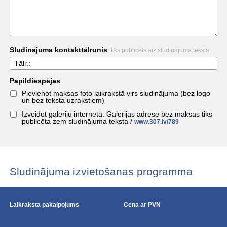
Sludinājuma kontakttālrunis
tiks publicēts aiz sludinājuma teksta
Tālr.:
Papildiespējas
Pievienot maksas foto laikrakstā virs sludinājuma (bez logo
un bez teksta uzrakstiem)
Izveidot galeriju internetā. Galerijas adrese bez maksas tiks
publicēta zem sludinājuma teksta /
www.307.lv/789
Sludinājuma izvietošanas programma
Laikraksta pakalpojums
Cena ar PVN