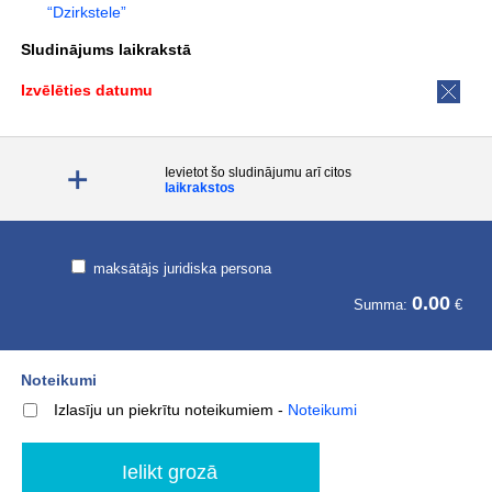
“Dzirkstele”
Sludinājums laikrakstā
Izvēlēties datumu
Ievietot šo sludinājumu arī citos
laikrakstos
maksātājs juridiska persona
0.00
Summa:
€
Noteikumi
Izlasīju un piekrītu noteikumiem
-
Noteikumi