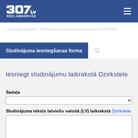
Laikrakstu izvēlne
>
Sludinājuma iesniegšana laikrakstā Dzirkstele
Sludinājuma iesniegšanas forma
Iesniegt sludinājumu laikrakstā Dzirkstele
Sadaļa
Sludinājuma teksts latviešu valodā (LV) laikrakstā
Dzirkstele