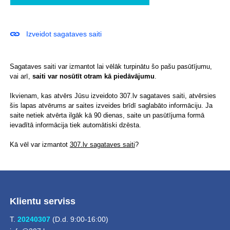
Izveidot sagataves saiti
Sagataves saiti var izmantot lai vēlāk turpinātu šo pašu pasūtījumu,
vai arī,
saiti var nosūtīt otram kā piedāvājumu
.
Ikvienam, kas atvērs Jūsu izveidoto 307.lv sagataves saiti, atvērsies
šis lapas atvērums ar saites izveides brīdī saglabāto informāciju. Ja
saite netiek atvērta ilgāk kā 90 dienas, saite un pasūtījuma formā
ievadītā informācija tiek automātiski dzēsta.
Kā vēl var izmantot
307.lv sagataves saiti
?
Klientu serviss
T.
20240307
(D.d. 9:00-16:00)