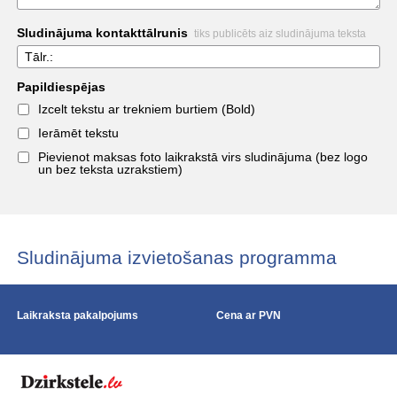
Sludinājuma kontakttālrunis
tiks publicēts aiz sludinājuma teksta
Tālr.:
Papildiespējas
Izcelt tekstu ar trekniem burtiem (Bold)
Ierāmēt tekstu
Pievienot maksas foto laikrakstā virs sludinājuma (bez logo
un bez teksta uzrakstiem)
Sludinājuma izvietošanas programma
Laikraksta pakalpojums
Cena ar PVN