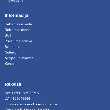
info@307.lv
Informācija
Reklāmas izveide
Reklāmas cenas
BUJ
Privātuma politika
Sīkdatnes
Noteikumi
Akcijas un atlaides
Kontakti
Rekvizīti
SIA "OPEN SYSTEMS"
LV44103046886
Juridiskā adrese / korespondence:
Cēsu iela 5
,
Limbaži
,
LV-4001,