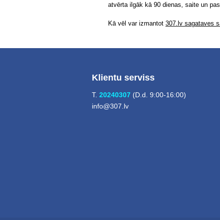
atvērta ilgāk kā 90 dienas, saite un pa
Kā vēl var izmantot
307.lv sagataves sa
Klientu serviss
T.
20240307
(D.d. 9:00-16:00)
info@307.lv