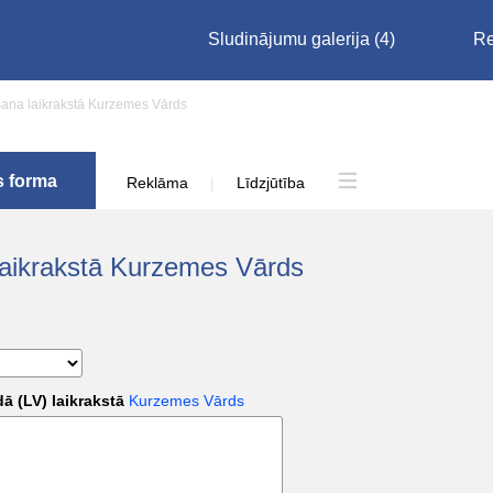
Sludinājumu galerija
(4)
Re
šana laikrakstā Kurzemes Vārds
s forma
Reklāma
|
Līdzjūtība
 laikrakstā Kurzemes Vārds
dā (LV) laikrakstā
Kurzemes Vārds