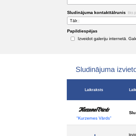
Sludinājuma kontakttālrunis
tiks 
Tālr.:
Papildiespējas
Izveidot galeriju internetā. G
Sludinājuma izvie
Laikraksts
Lai
Slu
“Kurzemes Vārds”
Ievi