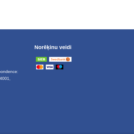
Norēķinu veidi
spondence:
4001,