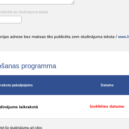
publicēts aiz sludinājuma teksta
alerijas adrese bez maksas tiks publicēta zem sludinājuma teksta /
www.30
tošanas programma
kraksta pakalpojums
Datums
Izvēlēties datumu
dinājums laikrakstā
etot šo sludinājumu arī citos