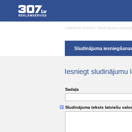
Laikrakstu izvēlne
>
Sludinājuma iesnieg
Sludinājuma iesniegšana
Iesniegt sludinājumu
Sadaļa
Sludinājuma teksts latviešu valo