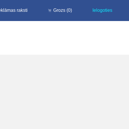
klāmas raksti
Grozs
(0)
Ielogoties