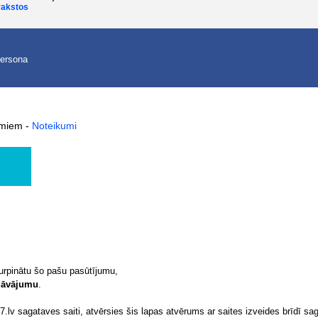
rakstos
persona
kumiem
-
Noteikumi
turpinātu šo pašu pasūtījumu,
edāvājumu
.
.lv sagataves saiti, atvērsies šis lapas atvērums ar saites izveides brīdī sag