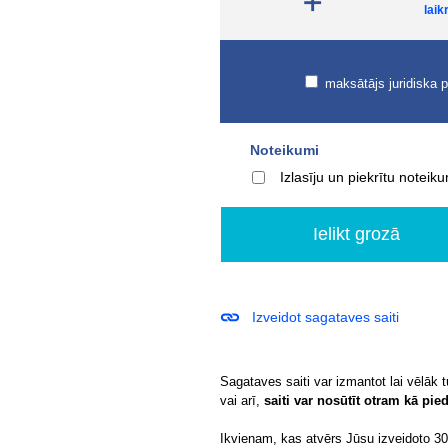
laik
maksātājs juridiska 
Noteikumi
Izlasīju un piekrītu notei
Izveidot sagataves saiti
Sagataves saiti var izmantot lai vēlāk 
vai arī,
saiti var nosūtīt otram kā pi
Ikvienam, kas atvērs Jūsu izveidoto 307