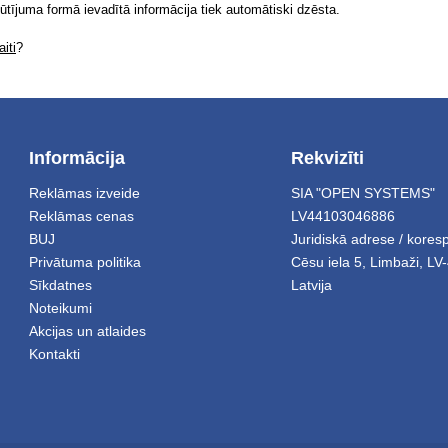
sūtījuma formā ievadītā informācija tiek automātiski dzēsta.
iti
?
Informācija
Rekvizīti
Reklāmas izveide
SIA "OPEN SYSTEMS"
Reklāmas cenas
LV44103046886
BUJ
Juridiskā adrese / kore
Privātuma politika
Cēsu iela 5
,
Limbaži
,
LV-
Sīkdatnes
Latvija
Noteikumi
Akcijas un atlaides
Kontakti