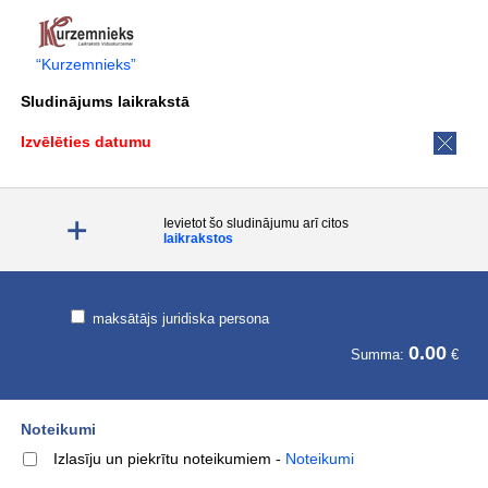
“Kurzemnieks”
Sludinājums laikrakstā
Izvēlēties datumu
Ievietot šo sludinājumu arī citos
laikrakstos
maksātājs juridiska persona
0.00
Summa:
€
Noteikumi
Izlasīju un piekrītu noteikumiem
-
Noteikumi