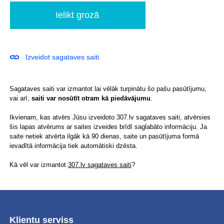
Izveidot sagataves saiti
Sagataves saiti var izmantot lai vēlāk turpinātu šo pašu pasūtījumu,
vai arī,
saiti var nosūtīt otram kā piedāvājumu
.
Ikvienam, kas atvērs Jūsu izveidoto 307.lv sagataves saiti, atvērsies
šis lapas atvērums ar saites izveides brīdī saglabāto informāciju. Ja
saite netiek atvērta ilgāk kā 90 dienas, saite un pasūtījuma formā
ievadītā informācija tiek automātiski dzēsta.
Kā vēl var izmantot
307.lv sagataves saiti
?
Klientu serviss