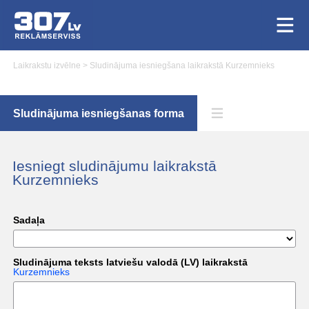
Laikrakstu izvēlne
>
Sludinājuma iesniegšana laikrakstā Kurzemnieks
Sludinājuma iesniegšanas forma
Iesniegt sludinājumu laikrakstā
Kurzemnieks
Sadaļa
Sludinājuma teksts latviešu valodā (LV) laikrakstā
Kurzemnieks