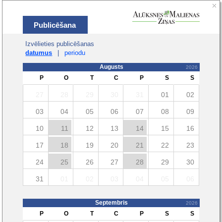
Publicēšana
Izvēlieties publicēšanas
datumus
|
periodu
Augusts
2026
P
O
T
C
P
S
S
27
28
29
30
31
01
02
03
04
05
06
07
08
09
10
11
12
13
14
15
16
17
18
19
20
21
22
23
24
25
26
27
28
29
30
31
01
02
03
04
05
06
Septembris
2026
P
O
T
C
P
S
S