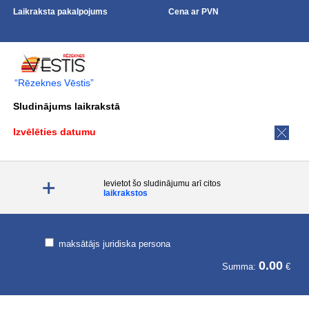
Laikraksta pakalpojums
Cena ar PVN
“Rēzeknes Vēstis”
Sludinājums laikrakstā
Izvēlēties datumu
Ievietot šo sludinājumu arī citos
laikrakstos
maksātājs juridiska persona
0.00
Summa:
€