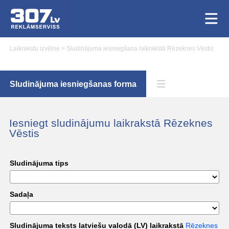
Laikrakstu izvēlne
>
Sludinājuma iesniegšana laikrakstā Rēzeknes Vēstis
Sludinājuma iesniegšanas forma
Iesniegt sludinājumu laikrakstā Rēzeknes
Vēstis
Sludinājuma tips
Sadaļa
Sludinājuma teksts latviešu valodā (LV) laikrakstā
Rēzeknes