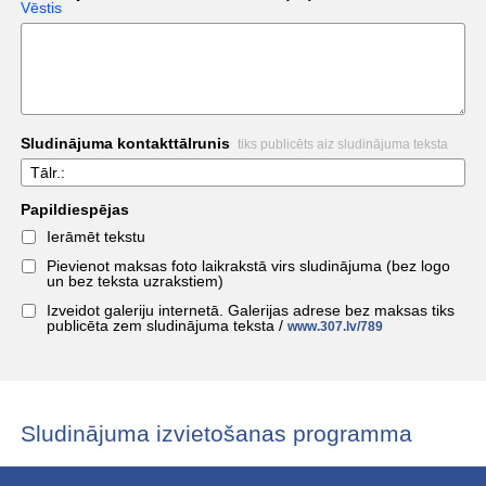
Vēstis
Sludinājuma kontakttālrunis
tiks publicēts aiz sludinājuma teksta
Tālr.:
Papildiespējas
Ierāmēt tekstu
Pievienot maksas foto laikrakstā virs sludinājuma (bez logo
un bez teksta uzrakstiem)
Izveidot galeriju internetā. Galerijas adrese bez maksas tiks
publicēta zem sludinājuma teksta /
www.307.lv/789
Sludinājuma izvietošanas programma