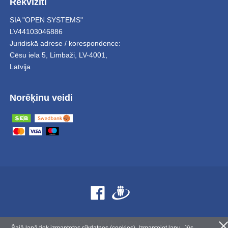
Rekvizīti
SIA "OPEN SYSTEMS"
LV44103046886
Juridiskā adrese / korespondence:
Cēsu iela 5
,
Limbaži
,
LV-4001,
Latvija
Norēķinu veidi
2007 - 2026 © 307.lv, Open Systems SIA