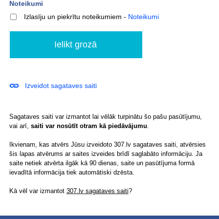
Noteikumi
Izlasīju un piekrītu noteikumiem
-
Noteikumi
Izveidot sagataves saiti
Sagataves saiti var izmantot lai vēlāk turpinātu šo pašu pasūtījumu,
vai arī,
saiti var nosūtīt otram kā piedāvājumu
.
Ikvienam, kas atvērs Jūsu izveidoto 307.lv sagataves saiti, atvērsies
šis lapas atvērums ar saites izveides brīdī saglabāto informāciju. Ja
saite netiek atvērta ilgāk kā 90 dienas, saite un pasūtījuma formā
ievadītā informācija tiek automātiski dzēsta.
Kā vēl var izmantot
307.lv sagataves saiti
?